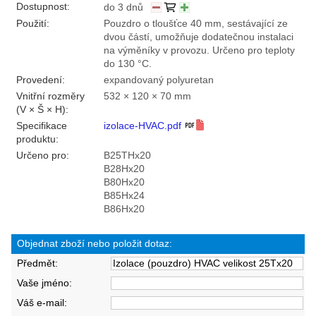
Dostupnost:
do 3 dnů
Použití:
Pouzdro o tloušťce 40 mm, sestávající ze
dvou částí, umožňuje dodatečnou instalaci
na výměníky v provozu. Určeno pro teploty
do 130 °C.
Provedení:
expandovaný polyuretan
Vnitřní rozměry
532 × 120 × 70 mm
(V × Š × H):
Specifikace
izolace-HVAC.pdf
produktu:
Určeno pro:
B25THx20
B28Hx20
B80Hx20
B85Hx24
B86Hx20
Objednat zboží nebo položit dotaz:
Předmět:
Vaše jméno:
Váš e-mail: