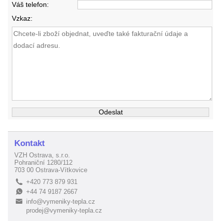
Váš telefon:
Vzkaz:
Kontakt
VZH Ostrava, s.r.o.
Pohraniční 1280/112
703 00 Ostrava-Vítkovice
+420 773 879 931
L
+44 74 9187 2667
E
info@vymeniky-tepla.cz
B
prodej@vymeniky-tepla.cz