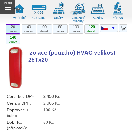
MENU
Vytápění
Čerpadla
Soláry
Chlazení
Bazény
Průmysl
mladiny
20
40
60
80
100
120
▼
desek
desek
desek
desek
desek
desek
140
desek
Izolace (pouzdro) HVAC velikost
25Tx20
Cena bez DPH:
2 450 Kč
Cena s DPH:
2 965 Kč
Dopravné +
100 Kč
balné:
Dobírka
50 Kč
(příplatek):