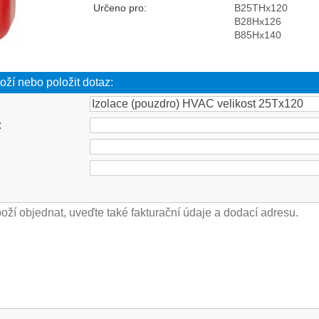
Určeno pro:
B25THx120
B28Hx126
B85Hx140
oží nebo položit dotaz:
: