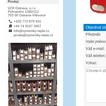
Prodej:
VZH Ostrava, s.r.o.
Pohraniční 1280/112
703 00 Ostrava-Vítkovice
L
+420 773 879 931
E
+44 74 9187 2667
Objednat zb
B
info@vymeniky-tepla.cz
Předmět:
prodej@vymeniky-tepla.cz
Vaše jméno
Váš e-mail:
Váš telefon:
Vzkaz: