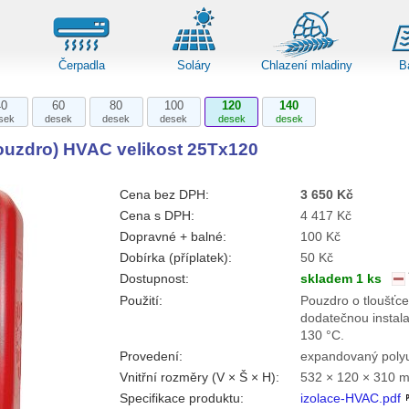
Čerpadla
Soláry
Chlazení mladiny
B
40
60
80
100
120
140
sek
desek
desek
desek
desek
desek
pouzdro) HVAC velikost 25Tx120
Cena bez DPH:
3 650 Kč
Cena s DPH:
4 417 Kč
Dopravné + balné:
100 Kč
Dobírka (příplatek):
50 Kč
Dostupnost:
skladem 1 ks
Použití:
Pouzdro o tloušťce
dodatečnou instala
130 °C.
Provedení:
expandovaný poly
Vnitřní rozměry (V × Š × H):
532 × 120 × 310 
Specifikace produktu:
izolace-HVAC.pdf