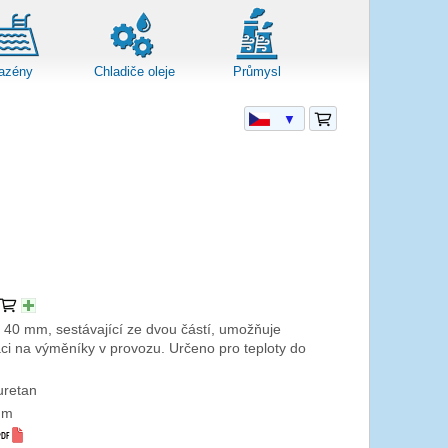
azény
Chladiče oleje
Průmysl
▼
 40 mm, sestávající ze dvou částí, umožňuje
ci na výměníky v provozu. Určeno pro teploty do
uretan
mm