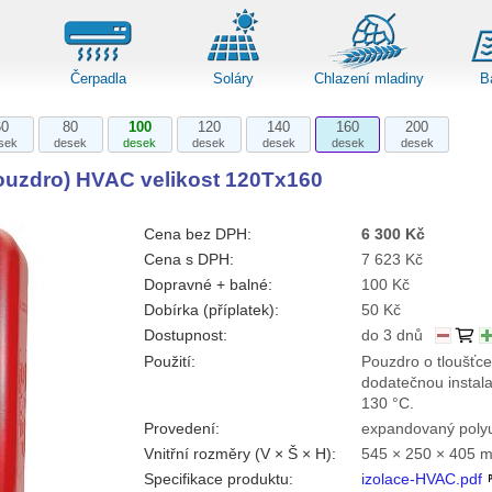
Čerpadla
Soláry
Chlazení mladiny
B
60
80
100
120
140
160
200
sek
desek
desek
desek
desek
desek
desek
pouzdro) HVAC velikost 120Tx160
Cena bez DPH:
6 300 Kč
Cena s DPH:
7 623 Kč
Dopravné + balné:
100 Kč
Dobírka (příplatek):
50 Kč
Dostupnost:
do 3 dnů
Použití:
Pouzdro o tloušťce
dodatečnou instala
130 °C.
Provedení:
expandovaný poly
Vnitřní rozměry (V × Š × H):
545 × 250 × 405 
Specifikace produktu:
izolace-HVAC.pdf