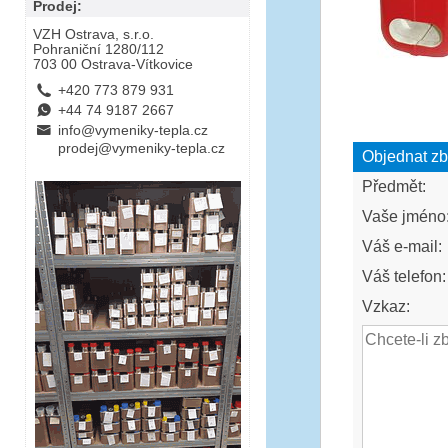
Prodej:
VZH Ostrava, s.r.o.
Pohraniční 1280/112
703 00 Ostrava-Vítkovice
L
+420 773 879 931
E
+44 74 9187 2667
B
info@vymeniky-tepla.cz
prodej@vymeniky-tepla.cz
Objednat zb
Předmět:
Vaše jméno
Váš e-mail:
Váš telefon:
Vzkaz: