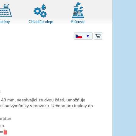
azény
Chladiče oleje
Průmysl
▼
 40 mm, sestávající ze dvou částí, umožňuje
ci na výměníky v provozu. Určeno pro teploty do
uretan
mm