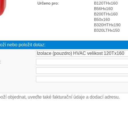
Určeno pro:
B120THx160
B56Hx160
B200THx160
B50x160
B320HTHx190
B320LTHx150
oží nebo položit dotaz:
: