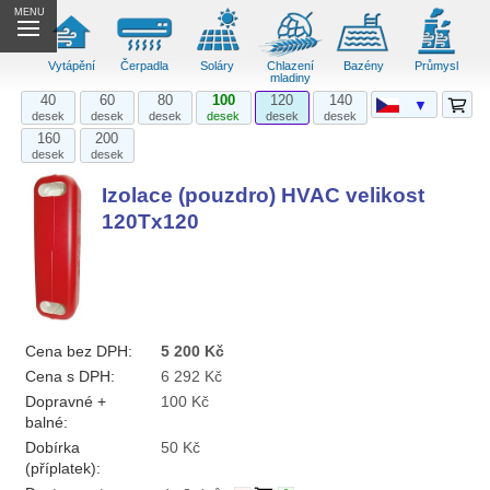
MENU
Vytápění
Čerpadla
Soláry
Chlazení
Bazény
Průmysl
mladiny
40
60
80
100
120
140
▼
desek
desek
desek
desek
desek
desek
160
200
desek
desek
Izolace (pouzdro) HVAC velikost
120Tx120
Cena bez DPH:
5 200 Kč
Cena s DPH:
6 292 Kč
Dopravné +
100 Kč
balné:
Dobírka
50 Kč
(příplatek):