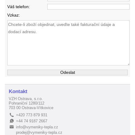
Váš telefon:
Vzkaz:
Kontakt
VZH Ostrava, s.r.o.
Pohraniční 1280/112
703 00 Ostrava-Vítkovice
+420 773 879 931
L
+44 74 9187 2667
E
info@vymeniky-tepla.cz
B
prodej@vymeniky-tepla.cz