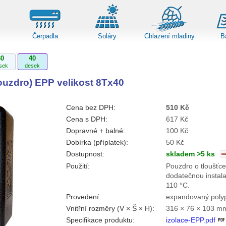
Čerpadla
Soláry
Chlazení mladiny
B
30
40
sek
desek
ouzdro) EPP velikost 8Tx40
Cena bez DPH:
510 Kč
Cena s DPH:
617 Kč
Dopravné + balné:
100 Kč
Dobírka (příplatek):
50 Kč
Dostupnost:
skladem >5 ks
Použití:
Pouzdro o tloušťce
dodatečnou instala
110 °C.
Provedení:
expandovaný poly
Vnitřní rozměry (V × Š × H):
316 × 76 × 103 m
Specifikace produktu:
izolace-EPP.pdf