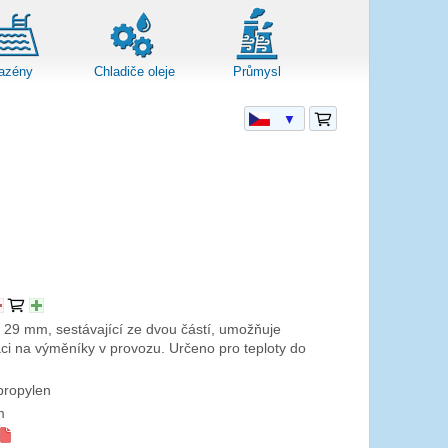
azény
Chladiče oleje
Průmysl
▼
 29 mm, sestávající ze dvou částí, umožňuje
ci na výměníky v provozu. Určeno pro teploty do
propylen
m