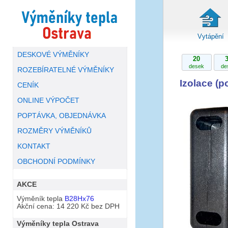
Vytápění
DESKOVÉ VÝMĚNÍKY
20
desek
de
ROZEBÍRATELNÉ VÝMĚNÍKY
Izolace (p
CENÍK
ONLINE VÝPOČET
POPTÁVKA, OBJEDNÁVKA
ROZMĚRY VÝMĚNÍKŮ
KONTAKT
OBCHODNÍ PODMÍNKY
AKCE
Výměník tepla
B28Hx76
Akční cena: 14 220 Kč bez DPH
Výměníky tepla Ostrava