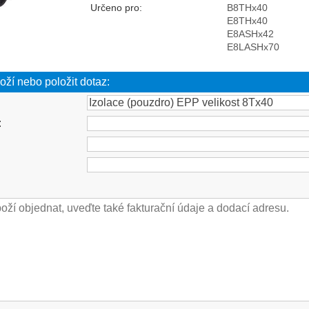
Určeno pro:
B8THx40
E8THx40
E8ASHx42
E8LASHx70
oží nebo položit dotaz:
: