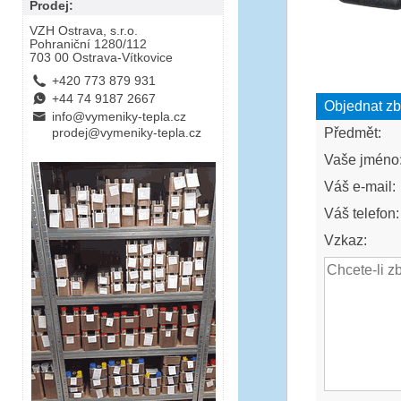
Prodej:
VZH Ostrava, s.r.o.
Pohraniční 1280/112
703 00 Ostrava-Vítkovice
L
+420 773 879 931
E
+44 74 9187 2667
Objednat zb
B
info@vymeniky-tepla.cz
Předmět:
prodej@vymeniky-tepla.cz
Vaše jméno
Váš e-mail:
Váš telefon:
Vzkaz: