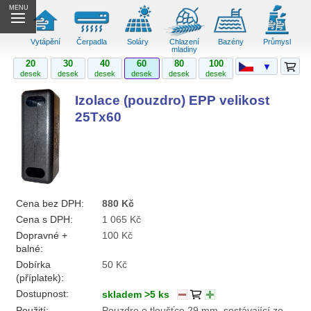
MENU
Vytápění
Čerpadla
Soláry
Chlazení
Bazény
Průmysl
mladiny
20
30
40
60
80
100
▼
desek
desek
desek
desek
desek
desek
Izolace (pouzdro) EPP velikost
25Tx60
Cena bez DPH:
880 Kč
Cena s DPH:
1 065 Kč
Dopravné +
100 Kč
balné:
Dobírka
50 Kč
(příplatek):
Dostupnost:
skladem >5 ks
Použití:
Pouzdro o tloušťce 29 mm, sestávající ze