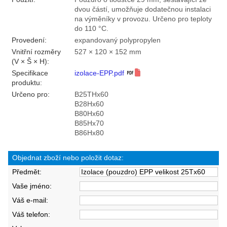
dvou částí, umožňuje dodatečnou instalaci
na výměníky v provozu. Určeno pro teploty
do 110 °C.
Provedení:
expandovaný polypropylen
Vnitřní rozměry
527 × 120 × 152 mm
(V × Š × H):
Specifikace
izolace-EPP.pdf
produktu:
Určeno pro:
B25THx60
B28Hx60
B80Hx60
B85Hx70
B86Hx80
Objednat zboží nebo položit dotaz:
Předmět:
Vaše jméno:
Váš e-mail:
Váš telefon: