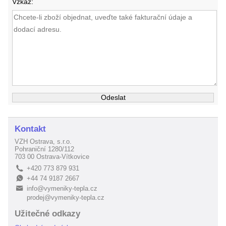
Vzkaz:
Kontakt
VZH Ostrava, s.r.o.
Pohraniční 1280/112
703 00 Ostrava-Vítkovice
+420 773 879 931
L
+44 74 9187 2667
E
info@vymeniky-tepla.cz
B
prodej@vymeniky-tepla.cz
Užitečné odkazy