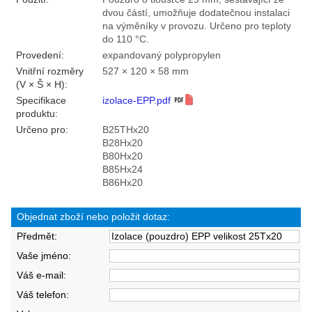
dvou částí, umožňuje dodatečnou instalaci
na výměníky v provozu. Určeno pro teploty
do 110 °C.
Provedení:
expandovaný polypropylen
Vnitřní rozměry
527 × 120 × 58 mm
(V × Š × H):
Specifikace
izolace-EPP.pdf
produktu:
Určeno pro:
B25THx20
B28Hx20
B80Hx20
B85Hx24
B86Hx20
Objednat zboží nebo položit dotaz:
Předmět:
Vaše jméno:
Váš e-mail:
Váš telefon: