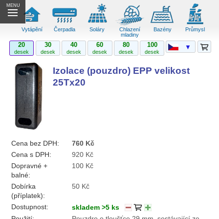
MENU
Vytápění
Čerpadla
Soláry
Chlazení
Bazény
Průmysl
mladiny
20
30
40
60
80
100
▼
desek
desek
desek
desek
desek
desek
Izolace (pouzdro) EPP velikost
25Tx20
Cena bez DPH:
760 Kč
Cena s DPH:
920 Kč
Dopravné +
100 Kč
balné:
Dobírka
50 Kč
(příplatek):
Dostupnost:
skladem >5 ks
Použití:
Pouzdro o tloušťce 29 mm, sestávající ze