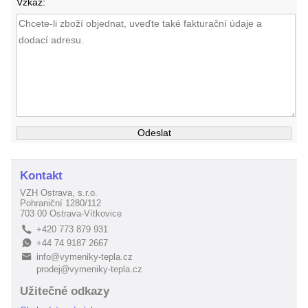
Vzkaz:
Kontakt
VZH Ostrava, s.r.o.
Pohraniční 1280/112
703 00 Ostrava-Vítkovice
+420 773 879 931
L
+44 74 9187 2667
E
info@vymeniky-tepla.cz
B
prodej@vymeniky-tepla.cz
Užitečné odkazy