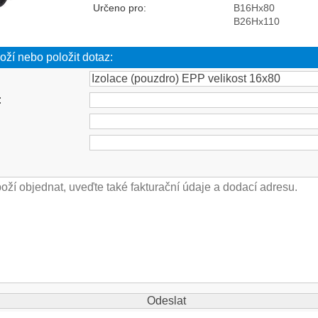
Určeno pro:
B16Hx80
B26Hx110
oží nebo položit dotaz:
: