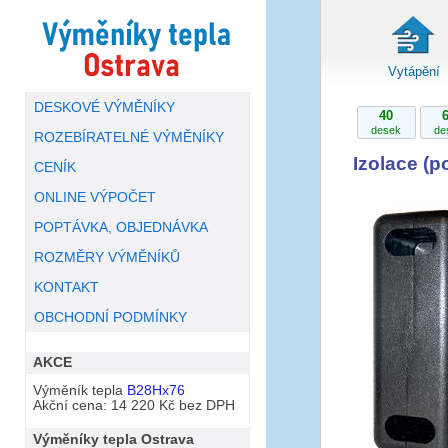
Vytápění
DESKOVÉ VÝMĚNÍKY
40
desek
de
ROZEBÍRATELNÉ VÝMĚNÍKY
Izolace (p
CENÍK
ONLINE VÝPOČET
POPTÁVKA, OBJEDNÁVKA
ROZMĚRY VÝMĚNÍKŮ
KONTAKT
OBCHODNÍ PODMÍNKY
AKCE
Výměník tepla
B28Hx76
Akční cena: 14 220 Kč bez DPH
Výměníky tepla Ostrava