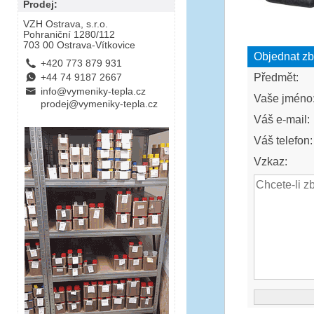
Prodej:
VZH Ostrava, s.r.o.
Pohraniční 1280/112
703 00 Ostrava-Vítkovice
Objednat zb
L
+420 773 879 931
Předmět:
E
+44 74 9187 2667
B
info@vymeniky-tepla.cz
Vaše jméno
prodej@vymeniky-tepla.cz
Váš e-mail:
Váš telefon:
Vzkaz: