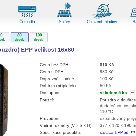
Čerpadla
Soláry
Chlazení mladiny
B
60
80
100
sek
desek
desek
ouzdro) EPP velikost 16x80
Cena bez DPH:
810 Kč
Cena s DPH:
980 Kč
Dopravné + balné:
100 Kč
Dobírka (příplatek):
50 Kč
Dostupnost:
skladem 5 ks
Použití:
Pouzdro o tloušťce
dodatečnou instala
110 °C.
Provedení:
expandovaný poly
Vnitřní rozměry (V × Š × H):
377 × 120 × 190 
Specifikace produktu:
izolace-EPP.pdf