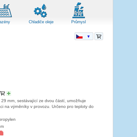
azény
Chladiče oleje
Průmysl
▼
 29 mm, sestávající ze dvou částí, umožňuje
ci na výměníky v provozu. Určeno pro teploty do
propylen
mm