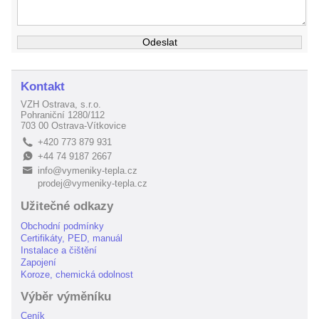
Kontakt
VZH Ostrava, s.r.o.
Pohraniční 1280/112
703 00 Ostrava-Vítkovice
+420 773 879 931
L
+44 74 9187 2667
E
info@vymeniky-tepla.cz
B
prodej@vymeniky-tepla.cz
Užitečné odkazy
Obchodní podmínky
Certifikáty, PED, manuál
Instalace a čištění
Zapojení
Koroze, chemická odolnost
Výběr výměníku
Ceník