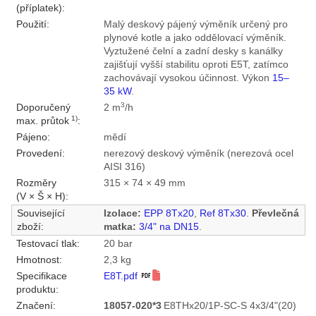
(příplatek):
Použití:
Malý deskový pájený výměník určený pro
plynové kotle a jako oddělovací výměník.
Vyztužené čelní a zadní desky s kanálky
zajišťují vyšší stabilitu oproti E5T, zatímco
zachovávají vysokou účinnost. Výkon
15–
35 kW
.
3
Doporučený
2 m
/h
1)
max. průtok
:
Pájeno:
mědí
Provedení:
nerezový deskový výměník (nerezová ocel
AISI 316)
Rozměry
315 × 74 × 49 mm
(V × Š × H):
Související
Izolace:
EPP 8Tx20
,
Ref 8Tx30
.
Převlečná
zboží:
matka:
3/4" na DN15
.
Testovací tlak:
20 bar
Hmotnost:
2,3 kg
Specifikace
E8T.pdf
produktu:
Značení:
18057-020*3
E8THx20/1P-SC-S 4x3/4"(20)