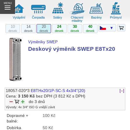
MENU
Vytápění
Čerpadla
Soláry
Chlazení
Bazény
Průmysl
mladiny
10
14
20
24
30
40
▼
desek
desek
desek
desek
desek
desek
Výměníky SWEP
Deskový výměník SWEP E8Tx20
18057-020*3
E8THx20/1P-SC-S 4x3/4"(20)
[–]
Cena:
3 150 Kč
bez DPH
(3 812 Kč s DPH)
do 3 dnů
Vývody: 4x 3/4" ISO G vnější závit
Dopravné +
100 Kč
balné:
Dobírka
50 Kč