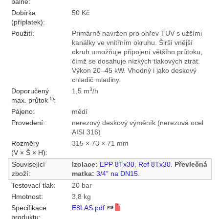
balné:
Dobírka
50 Kč
(příplatek):
Použití:
Primárně navržen pro ohřev TUV s užšími
kanálky ve vnitřním okruhu. Širší vnější
okruh umožňuje připojení většího průtoku,
čímž se dosahuje nízkých tlakových ztrát.
Výkon 20–45 kW. Vhodný i jako deskový
chladič mladiny.
3
Doporučený
1,5 m
/h
1)
max. průtok
:
Pájeno:
mědí
Provedení:
nerezový deskový výměník (nerezová ocel
AISI 316)
Rozměry
315 × 73 × 71 mm
(V × Š × H):
Související
Izolace:
EPP 8Tx30
,
Ref 8Tx30
.
Převlečná
zboží:
matka:
3/4" na DN15
.
Testovací tlak:
20 bar
Hmotnost:
3,8 kg
Specifikace
E8LAS.pdf
produktu: