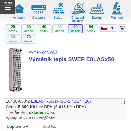
MENU
Vytápění
Čerpadla
Soláry
Chlazení
Bazény
Průmysl
mladiny
20
30
40
44
50
54
▼
desek
desek
desek
desek
desek
desek
60
70
desek
desek
Výměníky SWEP
Výměník tepla SWEP E8LASx50
18430-050*2
E8LASHx50/1P-SC-S 4x3/4"(20)
[–]
Cena:
5 300 Kč
bez DPH
(6 413 Kč s DPH)
skladem 1 ks
Vývody: 4x 3/4" ISO G vnější závit
Dopravné +
100 Kč