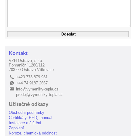
Kontakt
VZH Ostrava, s.r.o.
Pohraniční 1280/112
703 00 Ostrava-Vítkovice
+420 773 879 931
L
+44 74 9187 2667
E
info@vymeniky-tepla.cz
B
prodej@vymeniky-tepla.cz
Užitečné odkazy
Obchodní podmínky
Certifikáty, PED, manuál
Instalace a čištění
Zapojení
Koroze, chemická odolnost