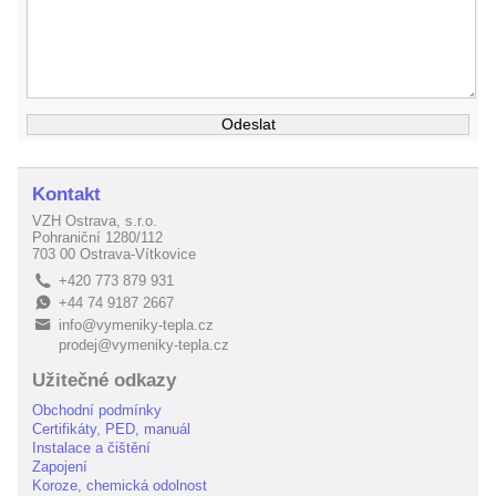
Kontakt
VZH Ostrava, s.r.o.
Pohraniční 1280/112
703 00 Ostrava-Vítkovice
+420 773 879 931
L
+44 74 9187 2667
E
info@vymeniky-tepla.cz
B
prodej@vymeniky-tepla.cz
Užitečné odkazy
Obchodní podmínky
Certifikáty, PED, manuál
Instalace a čištění
Zapojení
Koroze, chemická odolnost