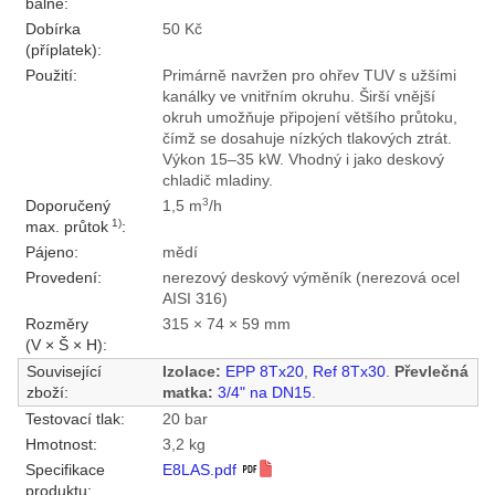
balné:
Dobírka
50 Kč
(příplatek):
Použití:
Primárně navržen pro ohřev TUV s užšími
kanálky ve vnitřním okruhu. Širší vnější
okruh umožňuje připojení většího průtoku,
čímž se dosahuje nízkých tlakových ztrát.
Výkon 15–35 kW. Vhodný i jako deskový
chladič mladiny.
3
Doporučený
1,5 m
/h
1)
max. průtok
:
Pájeno:
mědí
Provedení:
nerezový deskový výměník (nerezová ocel
AISI 316)
Rozměry
315 × 74 × 59 mm
(V × Š × H):
Související
Izolace:
EPP 8Tx20
,
Ref 8Tx30
.
Převlečná
zboží:
matka:
3/4" na DN15
.
Testovací tlak:
20 bar
Hmotnost:
3,2 kg
Specifikace
E8LAS.pdf
produktu: