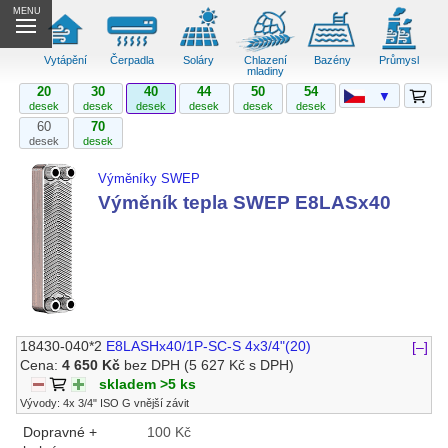
MENU
Vytápění
Čerpadla
Soláry
Chlazení
Bazény
Průmysl
mladiny
20
30
40
44
50
54
▼
desek
desek
desek
desek
desek
desek
60
70
desek
desek
Výměníky SWEP
Výměník tepla SWEP E8LASx40
18430-040*2
E8LASHx40/1P-SC-S 4x3/4"(20)
[–]
Cena:
4 650 Kč
bez DPH
(5 627 Kč s DPH)
skladem >5 ks
Vývody: 4x 3/4" ISO G vnější závit
Dopravné +
100 Kč