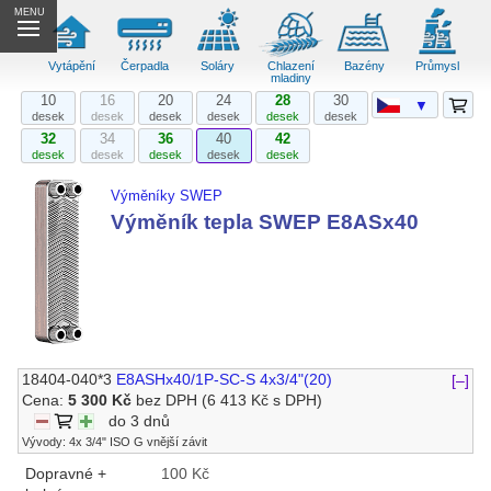
MENU
Vytápění
Čerpadla
Soláry
Chlazení
Bazény
Průmysl
mladiny
10
16
20
24
28
30
▼
desek
desek
desek
desek
desek
desek
32
34
36
40
42
desek
desek
desek
desek
desek
Výměníky SWEP
Výměník tepla SWEP E8ASx40
18404-040*3
E8ASHx40/1P-SC-S 4x3/4"(20)
[–]
Cena:
5 300 Kč
bez DPH
(6 413 Kč s DPH)
do 3 dnů
Vývody: 4x 3/4" ISO G vnější závit
Dopravné +
100 Kč