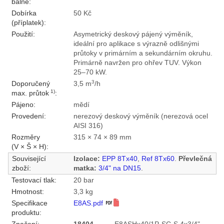
balné:
Dobírka
50 Kč
(příplatek):
Použití:
Asymetrický deskový pájený výměník,
ideální pro aplikace s výrazně odlišnými
průtoky v primárním a sekundárním okruhu.
Primárně navržen pro ohřev TUV. Výkon
25–70 kW.
3
Doporučený
3,5 m
/h
1)
max. průtok
:
Pájeno:
mědí
Provedení:
nerezový deskový výměník (nerezová ocel
AISI 316)
Rozměry
315 × 74 × 89 mm
(V × Š × H):
Související
Izolace:
EPP 8Tx40
,
Ref 8Tx60
.
Převlečná
zboží:
matka:
3/4" na DN15
.
Testovací tlak:
20 bar
Hmotnost:
3,3 kg
Specifikace
E8AS.pdf
produktu: