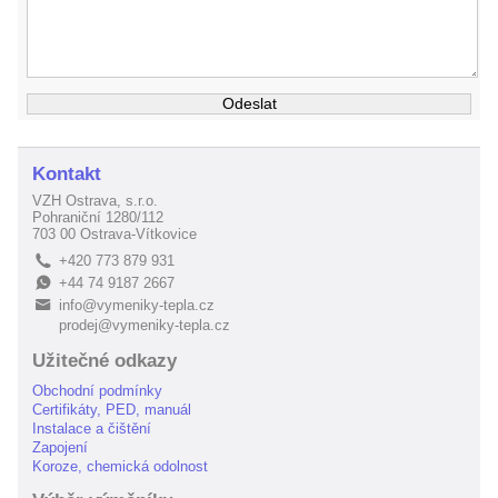
Kontakt
VZH Ostrava, s.r.o.
Pohraniční 1280/112
703 00 Ostrava-Vítkovice
+420 773 879 931
L
+44 74 9187 2667
E
info@vymeniky-tepla.cz
B
prodej@vymeniky-tepla.cz
Užitečné odkazy
Obchodní podmínky
Certifikáty, PED, manuál
Instalace a čištění
Zapojení
Koroze, chemická odolnost