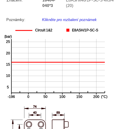
Značení:
18404-
E8ASHx40/1P-SC-S 4x3/4"
040*3
(20)
Poznámky:
Klikněte pro rozbalení poznámek