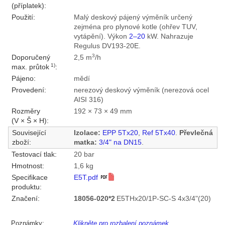
(příplatek):
Použití:
Malý deskový pájený výměník určený
zejména pro plynové kotle (ohřev TUV,
vytápění). Výkon
2–20
kW. Nahrazuje
Regulus DV193-20E.
3
Doporučený
2,5 m
/h
1)
max. průtok
:
Pájeno:
mědí
Provedení:
nerezový deskový výměník (nerezová ocel
AISI 316)
Rozměry
192 × 73 × 49 mm
(V × Š × H):
Související
Izolace:
EPP 5Tx20
,
Ref 5Tx40
.
Převlečná
zboží:
matka:
3/4" na DN15
.
Testovací tlak:
20 bar
Hmotnost:
1,6 kg
Specifikace
E5T.pdf
produktu:
Značení:
18056-020*2
E5THx20/1P-SC-S 4x3/4"(20)
Poznámky:
Klikněte pro rozbalení poznámek