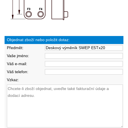
Objednat zboží nebo položit dotaz:
Předmět:
Vaše jméno:
Váš e-mail:
Váš telefon:
Vzkaz: