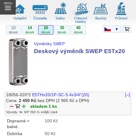
MENU
Vytápění
Čerpadla
Soláry
Chlazení
Bazény
Průmysl
mladiny
10
14
20
30
40
▼
desek
desek
desek
desek
desek
Výměníky SWEP
Deskový výměník SWEP E5Tx20
18056-020*2
E5THx20/1P-SC-S 4x3/4"(20)
[–]
Cena:
2 450 Kč
bez DPH
(2 965 Kč s DPH)
skladem 1 ks
Vývody: 4x 3/4" ISO G vnější závit
Dopravné +
100 Kč
balné:
Dobírka
50 Kč