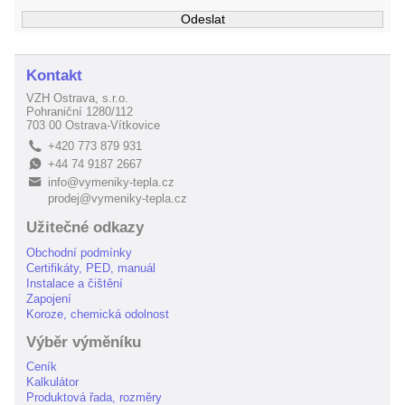
Kontakt
VZH Ostrava, s.r.o.
Pohraniční 1280/112
703 00 Ostrava-Vítkovice
+420 773 879 931
L
+44 74 9187 2667
E
info@vymeniky-tepla.cz
B
prodej@vymeniky-tepla.cz
Užitečné odkazy
Obchodní podmínky
Certifikáty, PED, manuál
Instalace a čištění
Zapojení
Koroze, chemická odolnost
Výběr výměníku
Ceník
Kalkulátor
Produktová řada, rozměry