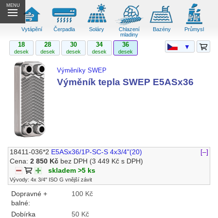
MENU
Vytápění
Čerpadla
Soláry
Chlazení
Bazény
Průmysl
mladiny
18
28
30
34
36
▼
desek
desek
desek
desek
desek
Výměníky SWEP
Výměník tepla SWEP E5ASx36
18411-036*2
E5ASx36/1P-SC-S 4x3/4"(20)
[–]
Cena:
2 850 Kč
bez DPH
(3 449 Kč s DPH)
skladem >5 ks
Vývody: 4x 3/4" ISO G vnější závit
Dopravné +
100 Kč
balné:
Dobírka
50 Kč