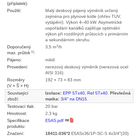
(příplatek):
Použití:
Malý deskový pájený výměník určený
zejména pro plynové kotle (ohřev TUV,
vytápění). Výkon 4–40 kW. Asymetrické
uspořádání kanálků zajišťuje optimální
výkon při rozdílných průtocích v primárním
a sekundárním okruhu.
3
Doporučený
3,5 m
/h
1)
max. průtok
:
Pájeno:
mědí
Provedení:
nerezový deskový výměník (nerezová ocel
AISI 316)
Rozměry
192 × 73 × 83 mm
(V × Š × H):
Související
Izolace:
EPP 5Tx40
,
Ref 5Tx40
.
Převlečná
zboží:
matka:
3/4" na DN15
.
Testovací tlak:
20 bar
Hmotnost:
2,3 kg
Specifikace
E5AS.pdf
produktu:
Značení:
18411-036*2
E5ASx36/1P-SC-S 4x3/4"(20)