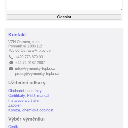
Kontakt
VZH Ostrava, s.r.o.
Pohraniční 1280/112
703 00 Ostrava-Vítkovice
+420 773 879 931
L
+44 74 9187 2667
E
info@vymeniky-tepla.cz
B
prodej@vymeniky-tepla.cz
Užitečné odkazy
Obchodní podmínky
Certifikáty, PED, manuál
Instalace a čištění
Zapojení
Koroze, chemická odolnost
Výběr výměníku
Ceník