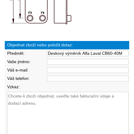
Objednat zboží nebo položit dotaz:
Předmět:
Vaše jméno:
Váš e-mail:
Váš telefon:
Vzkaz: