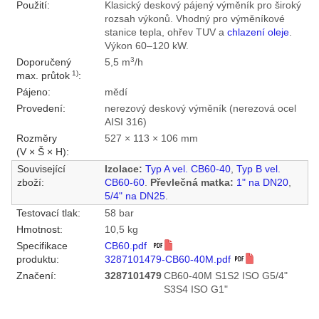
Použití:
Klasický deskový pájený výměník pro široký
rozsah výkonů. Vhodný pro výměníkové
stanice tepla, ohřev TUV a
chlazení oleje
.
Výkon 60–120 kW.
3
Doporučený
5,5 m
/h
1)
max. průtok
:
Pájeno:
mědí
Provedení:
nerezový deskový výměník (nerezová ocel
AISI 316)
Rozměry
527 × 113 × 106 mm
(V × Š × H):
Související
Izolace:
Typ A vel. CB60-40
,
Typ B vel.
zboží:
CB60-60
.
Převlečná matka:
1" na DN20
,
5/4" na DN25
.
Testovací tlak:
58 bar
Hmotnost:
10,5 kg
Specifikace
CB60.pdf
produktu:
3287101479-CB60-40M.pdf
Značení:
3287101479
CB60-40M S1S2 ISO G5/4"
S3S4 ISO G1"