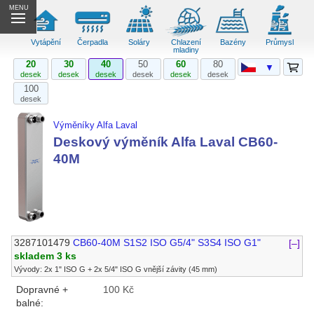
MENU
Vytápění
Čerpadla
Soláry
Chlazení
Bazény
Průmysl
mladiny
20
30
40
50
60
80
▼
desek
desek
desek
desek
desek
desek
100
desek
Výměníky Alfa Laval
Deskový výměník Alfa Laval CB60-
40M
3287101479
CB60-40M S1S2 ISO G5/4" S3S4 ISO G1"
[–]
skladem 3 ks
Vývody: 2x 1" ISO G + 2x 5/4" ISO G vnější závity (45 mm)
Dopravné +
100 Kč
balné: