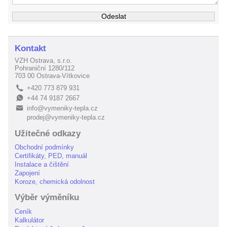
Kontakt
VZH Ostrava, s.r.o.
Pohraniční 1280/112
703 00 Ostrava-Vítkovice
+420 773 879 931
L
+44 74 9187 2667
E
info@vymeniky-tepla.cz
B
prodej@vymeniky-tepla.cz
Užitečné odkazy
Obchodní podmínky
Certifikáty, PED, manuál
Instalace a čištění
Zapojení
Koroze, chemická odolnost
Výběr výměníku
Ceník
Kalkulátor