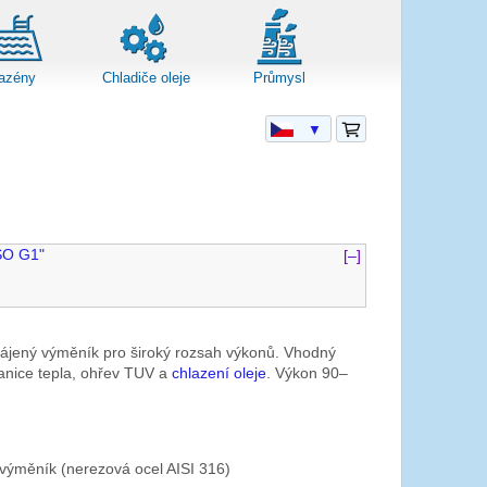
azény
Chladiče oleje
Průmysl
▼
SO G1"
[–]
pájený výměník pro široký rozsah výkonů. Vhodný
anice tepla, ohřev TUV a
chlazení oleje
. Výkon 90–
výměník (nerezová ocel AISI 316)