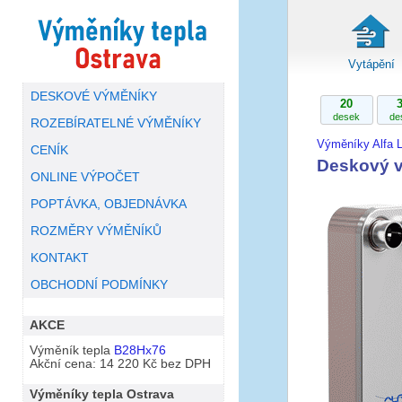
Vytápění
DESKOVÉ VÝMĚNÍKY
20
desek
de
ROZEBÍRATELNÉ VÝMĚNÍKY
Výměníky Alfa L
CENÍK
Deskový v
ONLINE VÝPOČET
POPTÁVKA, OBJEDNÁVKA
ROZMĚRY VÝMĚNÍKŮ
KONTAKT
OBCHODNÍ PODMÍNKY
AKCE
Výměník tepla
B28Hx76
Akční cena: 14 220 Kč bez DPH
Výměníky tepla Ostrava