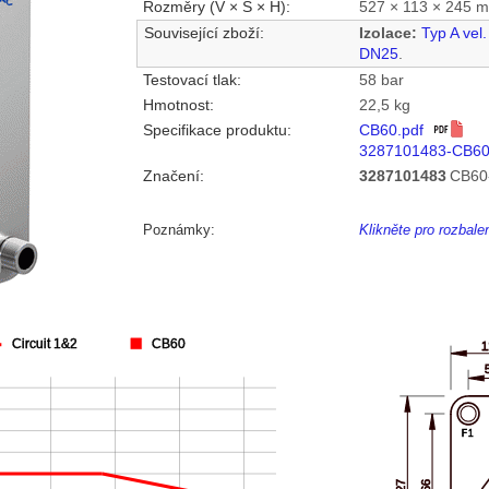
Rozměry (V × Š × H):
527 × 113 × 245 
Související zboží:
Izolace:
Typ A vel
DN25
.
Testovací tlak:
58 bar
Hmotnost:
22,5 kg
Specifikace produktu:
CB60.pdf
3287101483-CB60
Značení:
3287101483
CB60
Poznámky:
Klikněte pro rozbal