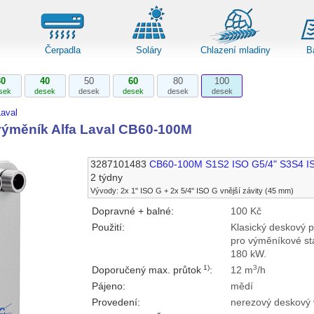
Čerpadla
Soláry
Chlazení mladiny
B
30
40
50
60
80
100
sek
desek
desek
desek
desek
desek
aval
ýměník Alfa Laval CB60-100M
3287101483
CB60-100M S1S2 ISO G5/4" S3S4 I
2 týdny
Vývody: 2x 1" ISO G + 2x 5/4" ISO G vnější závity (45 mm)
Dopravné + balné:
100 Kč
Použití:
Klasický deskový 
pro výměníkové st
180 kW.
1)
3
Doporučený max. průtok
:
12 m
/h
Pájeno:
mědí
Provedení:
nerezový deskový 