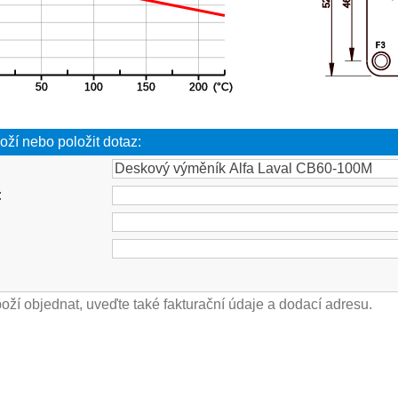
oží nebo položit dotaz:
: