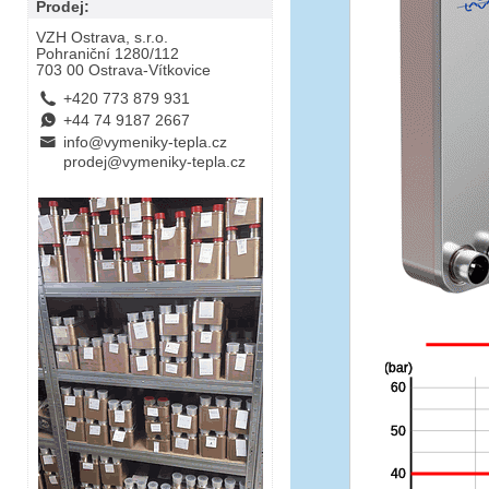
Prodej:
VZH Ostrava, s.r.o.
Pohraniční 1280/112
703 00 Ostrava-Vítkovice
L
+420 773 879 931
E
+44 74 9187 2667
B
info@vymeniky-tepla.cz
prodej@vymeniky-tepla.cz