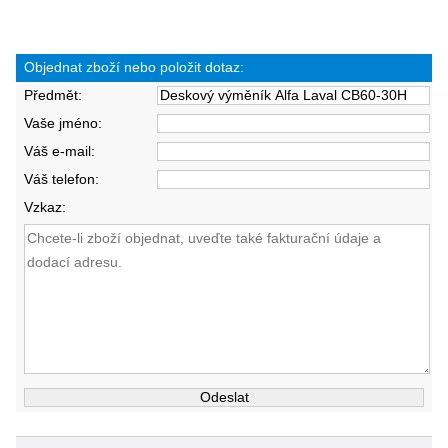
Objednat zboží nebo položit dotaz:
Předmět:
Vaše jméno:
Váš e-mail:
Váš telefon:
Vzkaz: