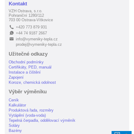
Kontakt
VZH Ostrava, s.r.o.
Pohraniční 1280/112
703 00 Ostrava-Vítkovice
+420 773 879 931
L
+44 74 9187 2667
E
info@vymeniky-tepla.cz
B
prodej@vymeniky-tepla.cz
Užitečné odkazy
Obchodní podmínky
Certifikáty, PED, manuál
Instalace a čištění
Zapojení
Koroze, chemická odolnost
Výběr výměníku
Ceník
Kalkulátor
Produktová řada, rozměry
Vytápění (voda-voda)
Tepelná čerpadla, oddělovací výměník
Soláry
Bazény