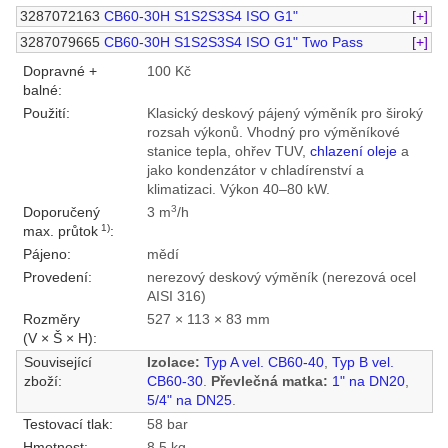
3287072163
CB60-30H S1S2S3S4 ISO G1"
[+]
3287079665
CB60-30H S1S2S3S4 ISO G1" Two Pass
[+]
Dopravné +
100 Kč
balné:
Použití:
Klasický deskový pájený výměník pro široký
rozsah výkonů. Vhodný pro výměníkové
stanice tepla, ohřev TUV,
chlazení oleje
a
jako kondenzátor v chladírenství a
klimatizaci. Výkon 40–80 kW.
3
Doporučený
3 m
/h
1)
max. průtok
:
Pájeno:
mědí
Provedení:
nerezový deskový výměník (nerezová ocel
AISI 316)
Rozměry
527 × 113 × 83 mm
(V × Š × H):
Související
Izolace:
Typ A vel. CB60-40
,
Typ B vel.
zboží:
CB60-30
.
Převlečná matka:
1" na DN20
,
5/4" na DN25
.
Testovací tlak:
58 bar
Hmotnost:
8,5 kg