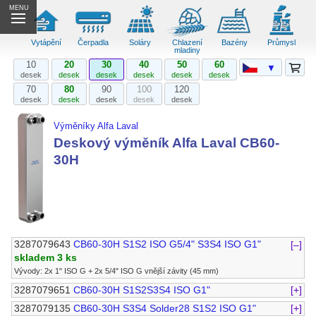
MENU
Vytápění
Čerpadla
Soláry
Chlazení
Bazény
Průmysl
mladiny
10
20
30
40
50
60
▼
desek
desek
desek
desek
desek
desek
70
80
90
100
120
desek
desek
desek
desek
desek
Výměníky Alfa Laval
Deskový výměník Alfa Laval CB60-
30H
3287079643
CB60-30H S1S2 ISO G5/4" S3S4 ISO G1"
[–]
skladem 3 ks
Vývody: 2x 1" ISO G + 2x 5/4" ISO G vnější závity (45 mm)
3287079651
CB60-30H S1S2S3S4 ISO G1"
[+]
3287079135
CB60-30H S3S4 Solder28 S1S2 ISO G1"
[+]