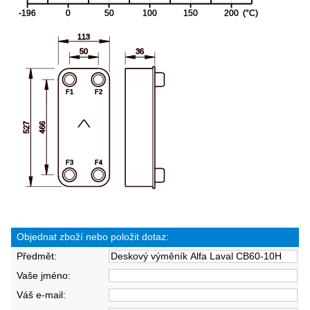
Objednat zboží nebo položit dotaz:
Předmět:
Vaše jméno:
Váš e-mail: