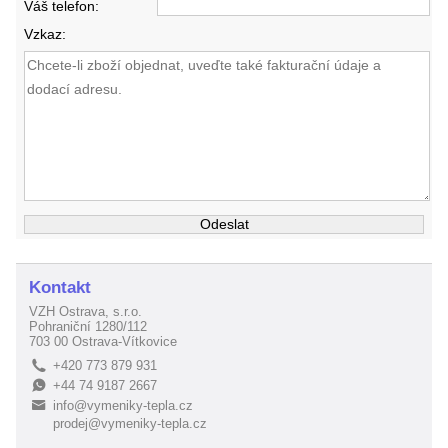
Váš telefon:
Vzkaz:
Kontakt
VZH Ostrava, s.r.o.
Pohraniční 1280/112
703 00 Ostrava-Vítkovice
+420 773 879 931
L
+44 74 9187 2667
E
info@vymeniky-tepla.cz
B
prodej@vymeniky-tepla.cz