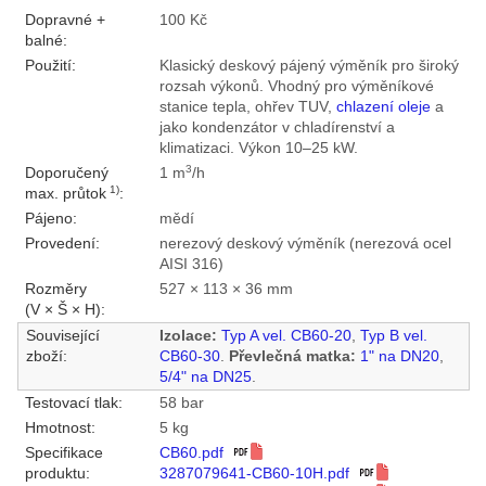
Dopravné +
100 Kč
balné:
Použití:
Klasický deskový pájený výměník pro široký
rozsah výkonů. Vhodný pro výměníkové
stanice tepla, ohřev TUV,
chlazení oleje
a
jako kondenzátor v chladírenství a
klimatizaci. Výkon 10–25 kW.
3
Doporučený
1 m
/h
1)
max. průtok
:
Pájeno:
mědí
Provedení:
nerezový deskový výměník (nerezová ocel
AISI 316)
Rozměry
527 × 113 × 36 mm
(V × Š × H):
Související
Izolace:
Typ A vel. CB60-20
,
Typ B vel.
zboží:
CB60-30
.
Převlečná matka:
1" na DN20
,
5/4" na DN25
.
Testovací tlak:
58 bar
Hmotnost:
5 kg
Specifikace
CB60.pdf
produktu:
3287079641-CB60-10H.pdf