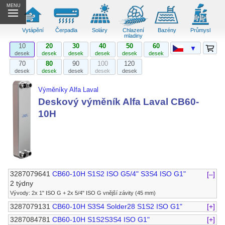
MENU
Vytápění
Čerpadla
Soláry
Chlazení
Bazény
Průmysl
mladiny
10
20
30
40
50
60
▼
desek
desek
desek
desek
desek
desek
70
80
90
100
120
desek
desek
desek
desek
desek
Výměníky Alfa Laval
Deskový výměník Alfa Laval CB60-
10H
3287079641
CB60-10H S1S2 ISO G5/4" S3S4 ISO G1"
[–]
2 týdny
Vývody: 2x 1" ISO G + 2x 5/4" ISO G vnější závity (45 mm)
3287079131
CB60-10H S3S4 Solder28 S1S2 ISO G1"
[+]
3287084781
CB60-10H S1S2S3S4 ISO G1"
[+]