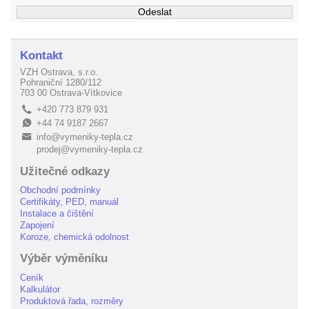
Kontakt
VZH Ostrava, s.r.o.
Pohraniční 1280/112
703 00 Ostrava-Vítkovice
+420 773 879 931
L
+44 74 9187 2667
E
info@vymeniky-tepla.cz
B
prodej@vymeniky-tepla.cz
Užitečné odkazy
Obchodní podmínky
Certifikáty, PED, manuál
Instalace a čištění
Zapojení
Koroze, chemická odolnost
Výběr výměníku
Ceník
Kalkulátor
Produktová řada, rozměry