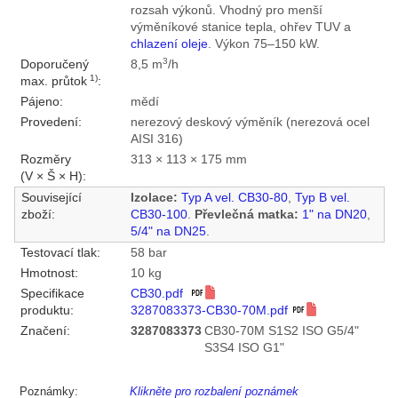
rozsah výkonů. Vhodný pro menší
výměníkové stanice tepla, ohřev TUV a
chlazení oleje
. Výkon 75–150 kW.
3
Doporučený
8,5 m
/h
1)
max. průtok
:
Pájeno:
mědí
Provedení:
nerezový deskový výměník (nerezová ocel
AISI 316)
Rozměry
313 × 113 × 175 mm
(V × Š × H):
Související
Izolace:
Typ A vel. CB30-80
,
Typ B vel.
zboží:
CB30-100
.
Převlečná matka:
1" na DN20
,
5/4" na DN25
.
Testovací tlak:
58 bar
Hmotnost:
10 kg
Specifikace
CB30.pdf
produktu:
3287083373-CB30-70M.pdf
Značení:
3287083373
CB30-70M S1S2 ISO G5/4"
S3S4 ISO G1"
Poznámky:
Klikněte pro rozbalení poznámek