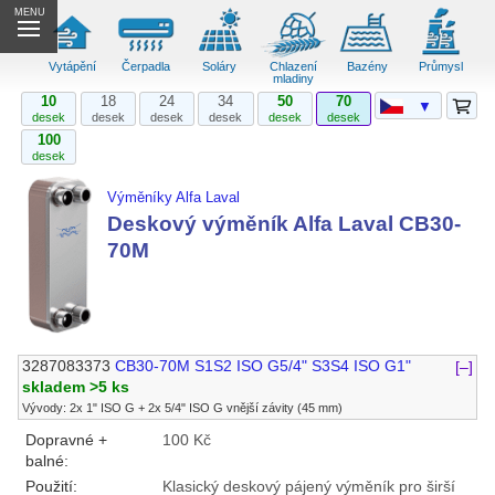
MENU
Vytápění
Čerpadla
Soláry
Chlazení
Bazény
Průmysl
mladiny
10
18
24
34
50
70
▼
desek
desek
desek
desek
desek
desek
100
desek
Výměníky Alfa Laval
Deskový výměník Alfa Laval CB30-
70M
3287083373
CB30-70M S1S2 ISO G5/4" S3S4 ISO G1"
[–]
skladem >5 ks
Vývody: 2x 1" ISO G + 2x 5/4" ISO G vnější závity (45 mm)
Dopravné +
100 Kč
balné:
Použití:
Klasický deskový pájený výměník pro širší