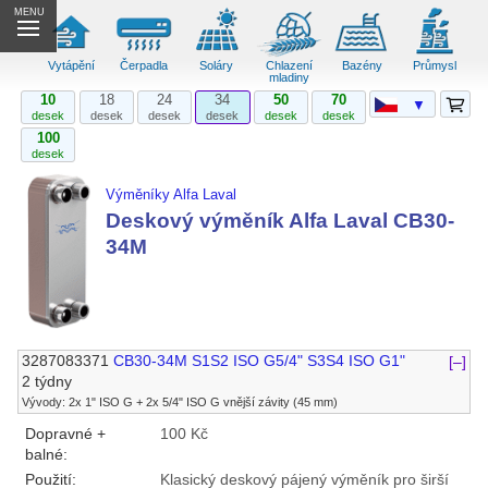
MENU
Vytápění
Čerpadla
Soláry
Chlazení
Bazény
Průmysl
mladiny
10
18
24
34
50
70
▼
desek
desek
desek
desek
desek
desek
100
desek
Výměníky Alfa Laval
Deskový výměník Alfa Laval CB30-
34M
3287083371
CB30-34M S1S2 ISO G5/4" S3S4 ISO G1"
[–]
2 týdny
Vývody: 2x 1" ISO G + 2x 5/4" ISO G vnější závity (45 mm)
Dopravné +
100 Kč
balné:
Použití:
Klasický deskový pájený výměník pro širší