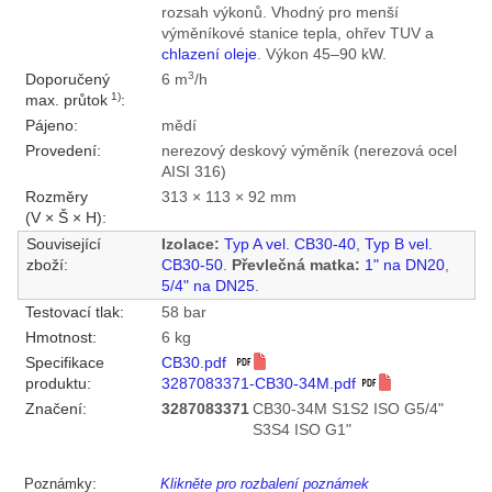
rozsah výkonů. Vhodný pro menší
výměníkové stanice tepla, ohřev TUV a
chlazení oleje
. Výkon 45–90 kW.
3
Doporučený
6 m
/h
1)
max. průtok
:
Pájeno:
mědí
Provedení:
nerezový deskový výměník (nerezová ocel
AISI 316)
Rozměry
313 × 113 × 92 mm
(V × Š × H):
Související
Izolace:
Typ A vel. CB30-40
,
Typ B vel.
zboží:
CB30-50
.
Převlečná matka:
1" na DN20
,
5/4" na DN25
.
Testovací tlak:
58 bar
Hmotnost:
6 kg
Specifikace
CB30.pdf
produktu:
3287083371-CB30-34M.pdf
Značení:
3287083371
CB30-34M S1S2 ISO G5/4"
S3S4 ISO G1"
Poznámky:
Klikněte pro rozbalení poznámek