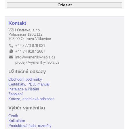
Kontakt
VZH Ostrava, s.r.o.
Pohraniční 1280/112
703 00 Ostrava-Vítkovice
+420 773 879 931
L
+44 74 9187 2667
E
info@vymeniky-tepla.cz
B
prodej@vymeniky-tepla.cz
Užitečné odkazy
Obchodní podmínky
Certifikáty, PED, manuál
Instalace a čištění
Zapojení
Koroze, chemická odolnost
Výběr výměníku
Ceník
Kalkulátor
Produktová řada, rozměry