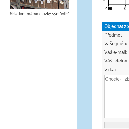
Skladem máme stovky výměníků
Objednat zb
Předmět:
Vaše jméno
Váš e-mail:
Váš telefon:
Vzkaz: