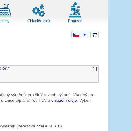
azény
Chladiče oleje
Průmysl
▼
O G1"
[–]
pájený výměník pro širší rozsah výkonů. Vhodný pro
stanice tepla, ohřev TUV a
chlazení oleje
. Výkon
výměník (nerezová ocel AISI 316)