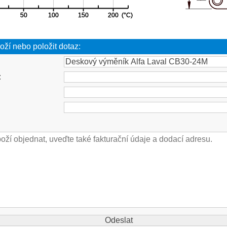
oží nebo položit dotaz:
: