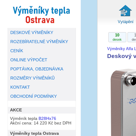
Vytápění
DESKOVÉ VÝMĚNÍKY
10
desek
de
ROZEBÍRATELNÉ VÝMĚNÍKY
Výměníky Alfa L
CENÍK
Deskový v
ONLINE VÝPOČET
POPTÁVKA, OBJEDNÁVKA
ROZMĚRY VÝMĚNÍKŮ
KONTAKT
OBCHODNÍ PODMÍNKY
AKCE
Výměník tepla
B28Hx76
Akční cena: 14 220 Kč bez DPH
Výměníky tepla Ostrava