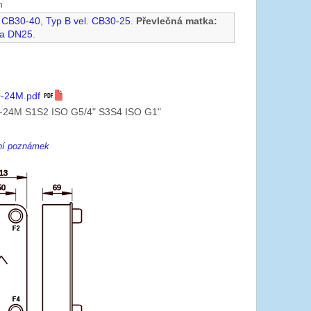
m
. CB30-40
,
Typ B vel. CB30-25
.
Převlečná matka:
na DN25
.
-24M.pdf
-24M S1S2 ISO G5/4" S3S4 ISO G1"
ení poznámek