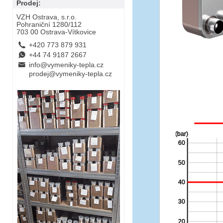
Prodej:
VZH Ostrava, s.r.o.
Pohraniční 1280/112
703 00 Ostrava-Vítkovice
L
+420 773 879 931
E
+44 74 9187 2667
B
info@vymeniky-tepla.cz
prodej@vymeniky-tepla.cz