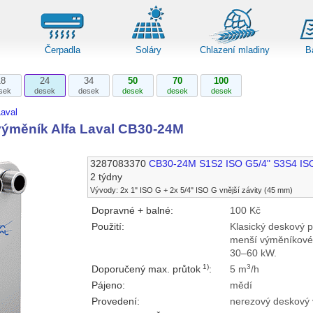
Čerpadla
Soláry
Chlazení mladiny
B
18
24
34
50
70
100
sek
desek
desek
desek
desek
desek
aval
ýměník Alfa Laval CB30-24M
3287083370
CB30-24M S1S2 ISO G5/4" S3S4 IS
2 týdny
Vývody: 2x 1" ISO G + 2x 5/4" ISO G vnější závity (45 mm)
Dopravné + balné:
100 Kč
Použití:
Klasický deskový 
menší výměníkové 
30–60 kW.
1)
3
Doporučený max. průtok
:
5 m
/h
Pájeno:
mědí
Provedení:
nerezový deskový 