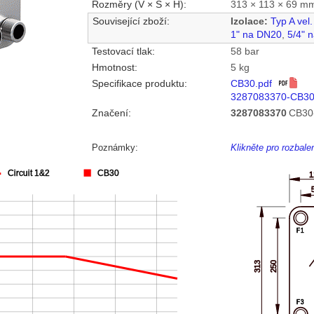
Rozměry (V × Š × H):
313 × 113 × 69 m
Související zboží:
Izolace:
Typ A vel
1" na DN20
,
5/4" 
Testovací tlak:
58 bar
Hmotnost:
5 kg
Specifikace produktu:
CB30.pdf
3287083370-CB30
Značení:
3287083370
CB30
Poznámky:
Klikněte pro rozbal