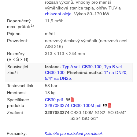
rozsah výkonů. Vhodný pro menší
výměníkové stanice tepla, ohřev TUV a
chlazení oleje
. Výkon 80–170 kW.
3
Doporučený
11,5 m
/h
1)
max. průtok
:
Pájeno:
mědí
Provedení:
nerezový deskový výměník (nerezová ocel
AISI 316)
Rozměry
313 × 113 × 244 mm
(V × Š × H):
Související
Izolace:
Typ A vel. CB30-100
,
Typ B vel.
zboží:
CB30-100
.
Převlečná matka:
1" na DN20
,
5/4" na DN25
.
Testovací tlak:
58 bar
Hmotnost:
13 kg
Specifikace
CB30.pdf
produktu:
3287083374-CB30-100M.pdf
Značení:
3287083374
CB30-100M S1S2 ISO G5/4"
S3S4 ISO G1"
Poznámky:
Klikněte pro rozbalení poznámek