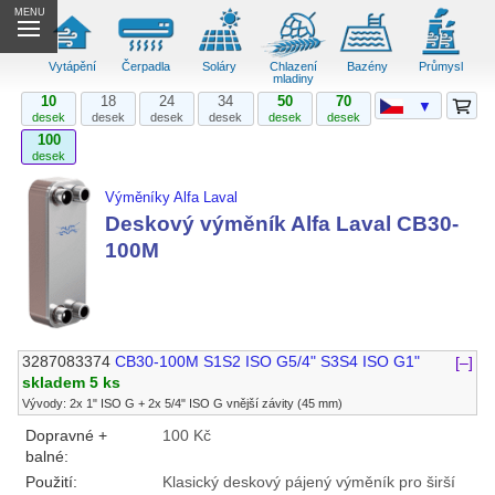
MENU
Vytápění
Čerpadla
Soláry
Chlazení
Bazény
Průmysl
mladiny
10
18
24
34
50
70
▼
desek
desek
desek
desek
desek
desek
100
desek
Výměníky Alfa Laval
Deskový výměník Alfa Laval CB30-
100M
3287083374
CB30-100M S1S2 ISO G5/4" S3S4 ISO G1"
[–]
skladem 5 ks
Vývody: 2x 1" ISO G + 2x 5/4" ISO G vnější závity (45 mm)
Dopravné +
100 Kč
balné:
Použití:
Klasický deskový pájený výměník pro širší