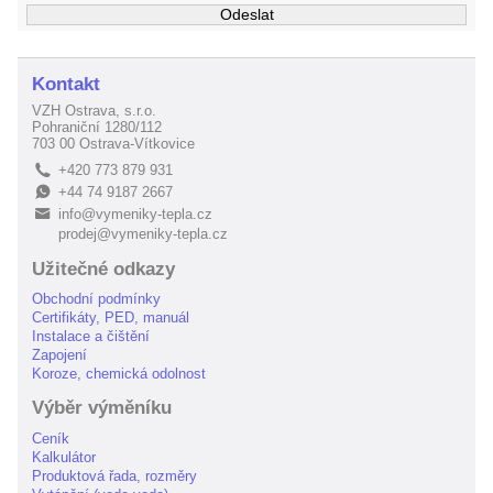
Kontakt
VZH Ostrava, s.r.o.
Pohraniční 1280/112
703 00 Ostrava-Vítkovice
+420 773 879 931
L
+44 74 9187 2667
E
info@vymeniky-tepla.cz
B
prodej@vymeniky-tepla.cz
Užitečné odkazy
Obchodní podmínky
Certifikáty, PED, manuál
Instalace a čištění
Zapojení
Koroze, chemická odolnost
Výběr výměníku
Ceník
Kalkulátor
Produktová řada, rozměry