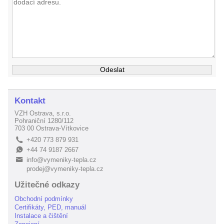
Kontakt
VZH Ostrava, s.r.o.
Pohraniční 1280/112
703 00 Ostrava-Vítkovice
+420 773 879 931
L
+44 74 9187 2667
E
info@vymeniky-tepla.cz
B
prodej@vymeniky-tepla.cz
Užitečné odkazy
Obchodní podmínky
Certifikáty, PED, manuál
Instalace a čištění