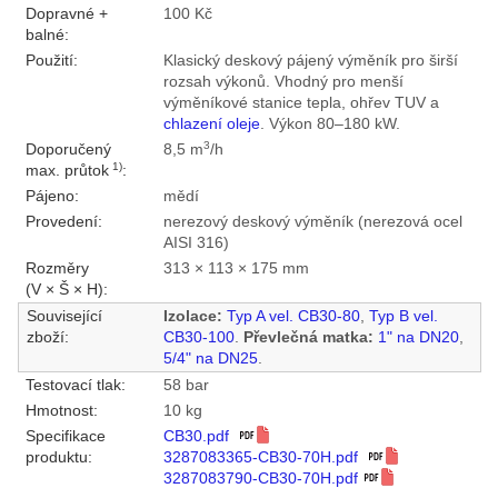
Dopravné +
100 Kč
balné:
Použití:
Klasický deskový pájený výměník pro širší
rozsah výkonů. Vhodný pro menší
výměníkové stanice tepla, ohřev TUV a
chlazení oleje
. Výkon 80–180 kW.
3
Doporučený
8,5 m
/h
1)
max. průtok
:
Pájeno:
mědí
Provedení:
nerezový deskový výměník (nerezová ocel
AISI 316)
Rozměry
313 × 113 × 175 mm
(V × Š × H):
Související
Izolace:
Typ A vel. CB30-80
,
Typ B vel.
zboží:
CB30-100
.
Převlečná matka:
1" na DN20
,
5/4" na DN25
.
Testovací tlak:
58 bar
Hmotnost:
10 kg
Specifikace
CB30.pdf
produktu:
3287083365-CB30-70H.pdf
3287083790-CB30-70H.pdf