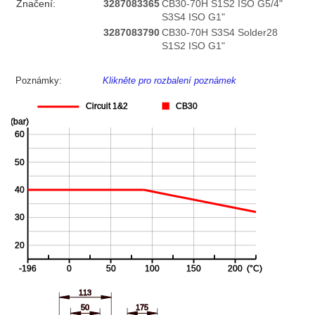
Značení:
3287083365
CB30-70H S1S2 ISO G5/4"
S3S4 ISO G1"
3287083790
CB30-70H S3S4 Solder28
S1S2 ISO G1"
Poznámky:
Klikněte pro rozbalení poznámek