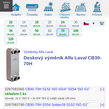
MENU
Vytápění
Čerpadla
Soláry
Chlazení
Bazény
Průmysl
mladiny
10
14
18
20
24
30
▼
desek
desek
desek
desek
desek
desek
34
40
50
60
70
100
desek
desek
desek
desek
desek
desek
120
desek
Výměníky Alfa Laval
Deskový výměník Alfa Laval CB30-
70H
3287083365
CB30-70H S1S2 ISO G5/4" S3S4 ISO G1"
[–]
skladem 1 ks
Vývody: 2x 1" ISO G + 2x 5/4" ISO G vnější závity (45 mm)
3287083790
CB30-70H S3S4 Solder28 S1S2 ISO G1"
[+]