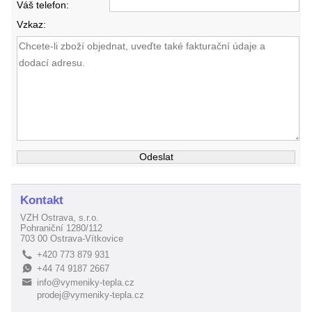
Váš telefon:
Vzkaz:
Kontakt
VZH Ostrava, s.r.o.
Pohraniční 1280/112
703 00 Ostrava-Vítkovice
+420 773 879 931
L
+44 74 9187 2667
E
info@vymeniky-tepla.cz
B
prodej@vymeniky-tepla.cz