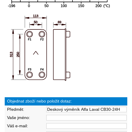
Objednat zboží nebo položit dotaz:
Předmět:
Vaše jméno:
Váš e-mail: