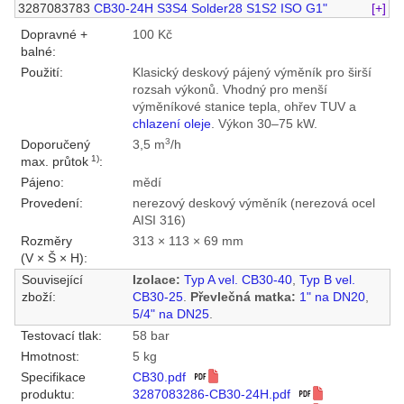
3287083783
CB30-24H S3S4 Solder28 S1S2 ISO G1"
[+]
Dopravné +
100 Kč
balné:
Použití:
Klasický deskový pájený výměník pro širší
rozsah výkonů. Vhodný pro menší
výměníkové stanice tepla, ohřev TUV a
chlazení oleje
. Výkon 30–75 kW.
3
Doporučený
3,5 m
/h
1)
max. průtok
:
Pájeno:
mědí
Provedení:
nerezový deskový výměník (nerezová ocel
AISI 316)
Rozměry
313 × 113 × 69 mm
(V × Š × H):
Související
Izolace:
Typ A vel. CB30-40
,
Typ B vel.
zboží:
CB30-25
.
Převlečná matka:
1" na DN20
,
5/4" na DN25
.
Testovací tlak:
58 bar
Hmotnost:
5 kg
Specifikace
CB30.pdf
produktu:
3287083286-CB30-24H.pdf