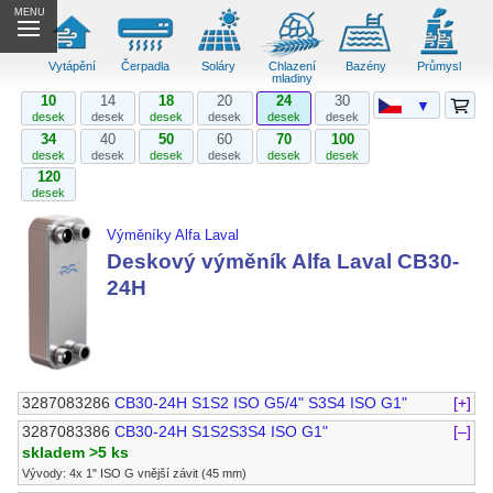
MENU
Vytápění
Čerpadla
Soláry
Chlazení
Bazény
Průmysl
mladiny
10
14
18
20
24
30
▼
desek
desek
desek
desek
desek
desek
34
40
50
60
70
100
desek
desek
desek
desek
desek
desek
120
desek
Výměníky Alfa Laval
Deskový výměník Alfa Laval CB30-
24H
3287083286
CB30-24H S1S2 ISO G5/4" S3S4 ISO G1"
[+]
3287083386
CB30-24H S1S2S3S4 ISO G1"
[–]
skladem >5 ks
Vývody: 4x 1" ISO G vnější závit (45 mm)