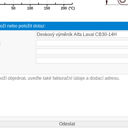
oží nebo položit dotaz:
: