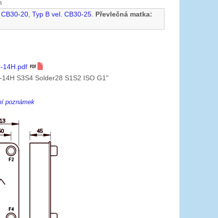
m
. CB30-20
,
Typ B vel. CB30-25
.
Převlečná matka:
-14H.pdf
-14H S3S4 Solder28 S1S2 ISO G1"
ení poznámek