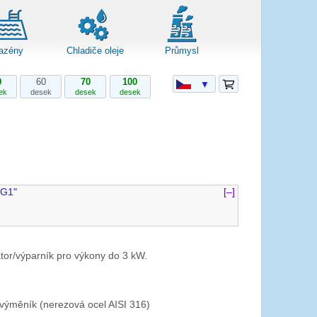
azény
Chladiče oleje
Průmysl
0
60
70
100
▼
ek
desek
desek
desek
 G1"
[–]
or/výparník pro výkony do 3 kW.
výměník (nerezová ocel AISI 316)