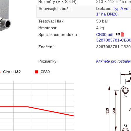
Rozměry (V × Š × H):
313 × 113 × 45 m
Související zboží:
Izolace:
Typ A vel
1" na DN20
.
Testovací tlak:
58 bar
Hmotnost:
4 kg
Specifikace produktu:
CB30.pdf
3287083781-CB30
Značení:
3287083781
CB30
Poznámky:
Klikněte pro rozbal