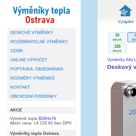
Vytápění
DESKOVÉ VÝMĚNÍKY
10
desek
de
ROZEBÍRATELNÉ VÝMĚNÍKY
120
CENÍK
desek
Výměníky Alfa L
ONLINE VÝPOČET
Deskový v
POPTÁVKA, OBJEDNÁVKA
ROZMĚRY VÝMĚNÍKŮ
KONTAKT
OBCHODNÍ PODMÍNKY
AKCE
Výměník tepla
B28Hx76
Akční cena: 14 220 Kč bez DPH
Výměníky tepla Ostrava