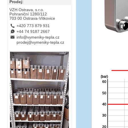
Prodej:
VZH Ostrava, s.r.o.
Pohraniční 1280/112
703 00 Ostrava-Vítkovice
L
+420 773 879 931
E
+44 74 9187 2667
B
info@vymeniky-tepla.cz
prodej@vymeniky-tepla.cz