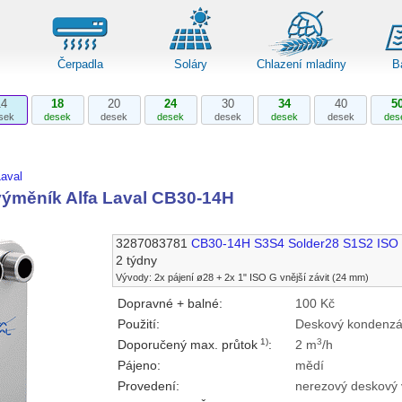
Čerpadla
Soláry
Chlazení mladiny
B
14
18
20
24
30
34
40
5
sek
desek
desek
desek
desek
desek
desek
des
aval
ýměník Alfa Laval CB30-14H
3287083781
CB30-14H S3S4 Solder28 S1S2 ISO
2 týdny
Vývody: 2x pájení ø28 + 2x 1" ISO G vnější závit (24 mm)
Dopravné + balné:
100 Kč
Použití:
Deskový kondenzát
1)
3
Doporučený max. průtok
:
2 m
/h
Pájeno:
mědí
Provedení:
nerezový deskový 