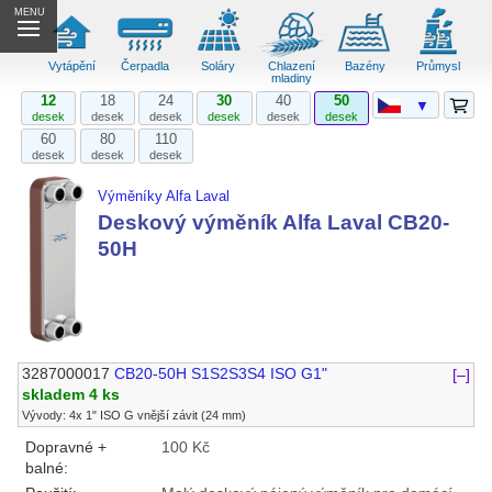
MENU
Vytápění
Čerpadla
Soláry
Chlazení
Bazény
Průmysl
mladiny
12
18
24
30
40
50
▼
desek
desek
desek
desek
desek
desek
60
80
110
desek
desek
desek
Výměníky Alfa Laval
Deskový výměník Alfa Laval CB20-
50H
3287000017
CB20-50H S1S2S3S4 ISO G1"
[–]
skladem 4 ks
Vývody: 4x 1" ISO G vnější závit (24 mm)
Dopravné +
100 Kč
balné: