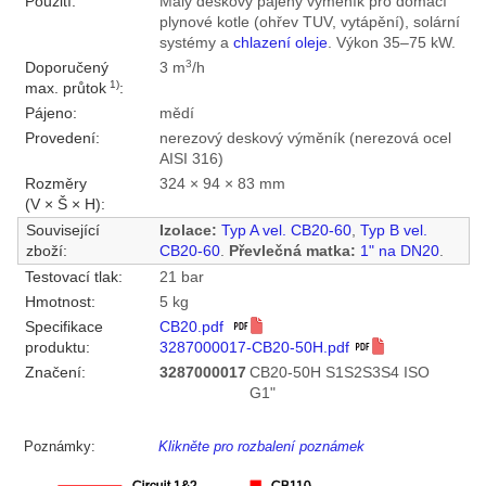
Použití:
Malý deskový pájený výměník pro domácí
plynové kotle (ohřev TUV, vytápění), solární
systémy a
chlazení oleje
. Výkon 35–75 kW.
3
Doporučený
3 m
/h
1)
max. průtok
:
Pájeno:
mědí
Provedení:
nerezový deskový výměník (nerezová ocel
AISI 316)
Rozměry
324 × 94 × 83 mm
(V × Š × H):
Související
Izolace:
Typ A vel. CB20-60
,
Typ B vel.
zboží:
CB20-60
.
Převlečná matka:
1" na DN20
.
Testovací tlak:
21 bar
Hmotnost:
5 kg
Specifikace
CB20.pdf
produktu:
3287000017-CB20-50H.pdf
Značení:
3287000017
CB20-50H S1S2S3S4 ISO
G1"
Poznámky:
Klikněte pro rozbalení poznámek