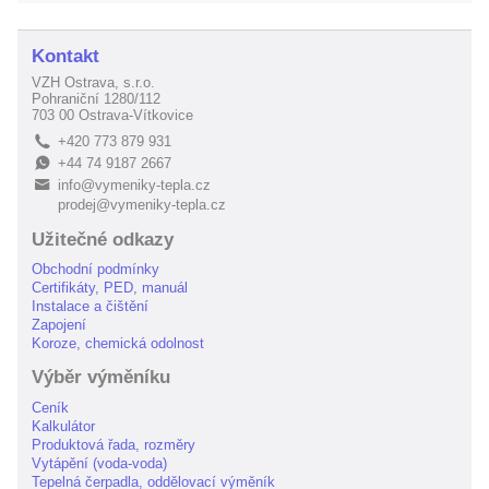
Kontakt
VZH Ostrava, s.r.o.
Pohraniční 1280/112
703 00 Ostrava-Vítkovice
+420 773 879 931
L
+44 74 9187 2667
E
info@vymeniky-tepla.cz
B
prodej@vymeniky-tepla.cz
Užitečné odkazy
Obchodní podmínky
Certifikáty, PED, manuál
Instalace a čištění
Zapojení
Koroze, chemická odolnost
Výběr výměníku
Ceník
Kalkulátor
Produktová řada, rozměry
Vytápění (voda-voda)
Tepelná čerpadla, oddělovací výměník