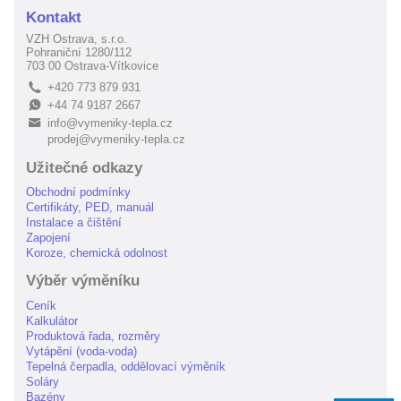
Kontakt
VZH Ostrava, s.r.o.
Pohraniční 1280/112
703 00 Ostrava-Vítkovice
+420 773 879 931
L
+44 74 9187 2667
E
info@vymeniky-tepla.cz
B
prodej@vymeniky-tepla.cz
Užitečné odkazy
Obchodní podmínky
Certifikáty, PED, manuál
Instalace a čištění
Zapojení
Koroze, chemická odolnost
Výběr výměníku
Ceník
Kalkulátor
Produktová řada, rozměry
Vytápění (voda-voda)
Tepelná čerpadla, oddělovací výměník
Soláry
Bazény