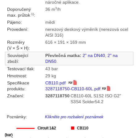
náročné aplikace.
3
Doporučený
36 m
/h
1)
max. průtok
:
Pájeno:
mědí
Provedení:
nerezový deskový výměník (nerezová ocel
AISI 316)
Rozměry
616 × 191 × 169 mm
(V × Š × H):
Související
Převlečná matka:
2" na DN40
,
2" na
zboží:
DN50
.
Testovací tlak:
43 bar
Hmotnost:
29 kg
Specifikace
CB110.pdf
produktu:
3287118750-CB110-60L.pdf
Značení:
3287118750
CB110-60L S1S2 ISO G2"
S3S4 Solder54.2
Poznámky:
Klikněte pro rozbalení poznámek