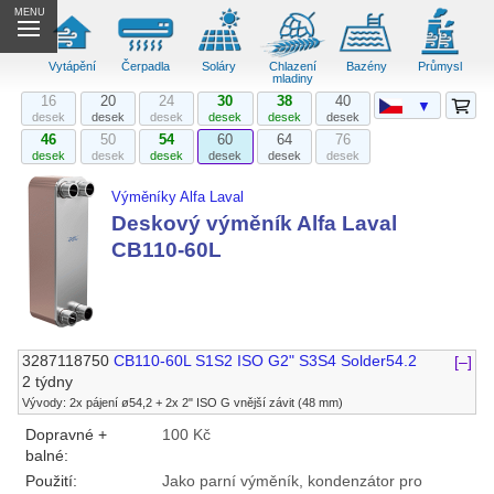
MENU
Vytápění
Čerpadla
Soláry
Chlazení
Bazény
Průmysl
mladiny
16
20
24
30
38
40
▼
desek
desek
desek
desek
desek
desek
46
50
54
60
64
76
desek
desek
desek
desek
desek
desek
Výměníky Alfa Laval
Deskový výměník Alfa Laval
CB110-60L
3287118750
CB110-60L S1S2 ISO G2" S3S4 Solder54.2
[–]
2 týdny
Vývody: 2x pájení ø54,2 + 2x 2" ISO G vnější závit (48 mm)
Dopravné +
100 Kč
balné:
Použití:
Jako parní výměník, kondenzátor pro