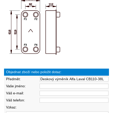
Objednat zboží nebo položit dotaz:
Předmět:
Vaše jméno:
Váš e-mail:
Váš telefon:
Vzkaz: