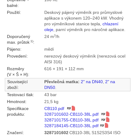
balné:
Použití:
Deskový pájený výměník pro průmyslové
aplikace s výkonem 120–240 kW. Vhodný
pro výměníkové stanice tepla,
chlazení
oleje
, parní výměník pro náročné aplikace.
3
Doporučený
24 m
/h
1)
max. průtok
:
Pájeno:
mědí
Provedení:
nerezový deskový výměník (nerezová ocel
AISI 316)
Rozměry
616 × 191 × 112 mm
(V × Š × H):
Související
Převlečná matka:
2" na DN40
,
2" na
zboží:
DN50
.
Testovací tlak:
43 bar
Hmotnost:
21,5 kg
Specifikace
CB110.pdf
produktu:
3287101602-CB110-38L.pdf
3287101755-CB110-38L.pdf
3287184145-CB110-38L.pdf
Značení:
3287101602
CB110-38L S1S2S3S4 ISO