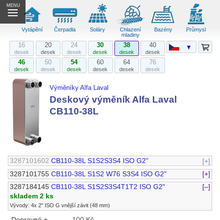
MENU
Vytápění
Čerpadla
Soláry
Chlazení
Bazény
Průmysl
mladiny
16
20
24
30
38
40
▼
desek
desek
desek
desek
desek
desek
46
50
54
60
64
76
desek
desek
desek
desek
desek
desek
Výměníky Alfa Laval
Deskový výměník Alfa Laval
CB110-38L
3287101602
CB110-38L S1S2S3S4 ISO G2"
[+]
3287101755
CB110-38L S1S2 W76 S3S4 ISO G2"
[+]
3287184145
CB110-38L S1S2S3S4T1T2 ISO G2"
[–]
skladem 2 ks
Vývody: 4x 2" ISO G vnější závit (48 mm)
Dopravné +
100 Kč