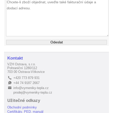
Kontakt
VZH Ostrava, s.r.o.
Pohraniční 1280/112
703 00 Ostrava-Vítkovice
+420 773 879 931
L
+44 74 9187 2667
E
info@vymeniky-tepla.cz
B
prodej@vymeniky-tepla.cz
Užitečné odkazy
Obchodní podmínky
Certifikáty, PED, manuál