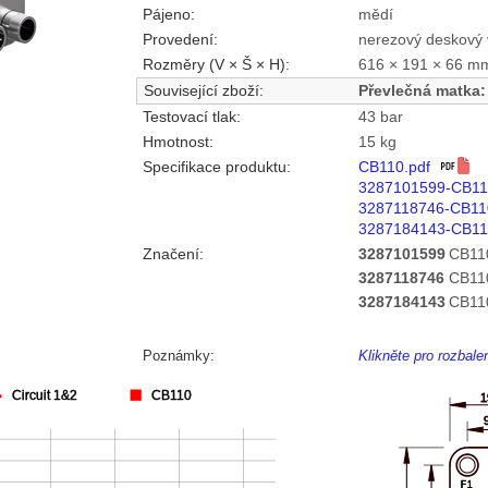
Pájeno:
mědí
Provedení:
nerezový deskový 
Rozměry (V × Š × H):
616 × 191 × 66 m
Související zboží:
Převlečná matka:
Testovací tlak:
43 bar
Hmotnost:
15 kg
Specifikace produktu:
CB110.pdf
3287101599-CB11
3287118746-CB11
3287184143-CB11
Značení:
3287101599
CB11
3287118746
CB11
3287184143
CB11
Poznámky:
Klikněte pro rozbal