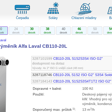
Čerpadla
Soláry
Chlazení mladiny
B
20
24
30
38
40
46
50
5
sek
desek
desek
desek
desek
desek
desek
des
aval
ýměník Alfa Laval CB110-20L
3287101599
CB110-20L S1S2S3S4 ISO G2"
dostupnost na dotaz
Vývody: 4x 2" ISO G vnější závit (48 mm)
3287118746
CB110-20L S1S2 ISO G2" S3S4 Sold
3287184143
CB110-20L S1S2S3S4T1T2 ISO G2"
Dopravné + balné:
100 Kč
Použití:
Deskový pájený vý
kW. Vhodný pro vý
výměník, kondenzá
1)
3
Doporučený max. průtok
:
13 m
/h