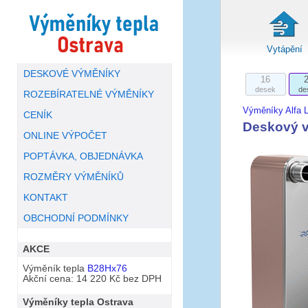
Vytápění
DESKOVÉ VÝMĚNÍKY
16
desek
de
ROZEBÍRATELNÉ VÝMĚNÍKY
Výměníky Alfa L
CENÍK
Deskový v
ONLINE VÝPOČET
POPTÁVKA, OBJEDNÁVKA
ROZMĚRY VÝMĚNÍKŮ
KONTAKT
OBCHODNÍ PODMÍNKY
AKCE
Výměník tepla
B28Hx76
Akční cena: 14 220 Kč bez DPH
Výměníky tepla Ostrava