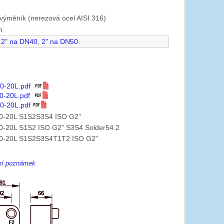
výměník (nerezová ocel AISI 316)
m
2" na DN40
,
2" na DN50
.
0-20L.pdf
0-20L.pdf
0-20L.pdf
0-20L S1S2S3S4 ISO G2"
0-20L S1S2 ISO G2" S3S4 Solder54.2
0-20L S1S2S3S4T1T2 ISO G2"
ení poznámek