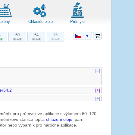
azény
Chladiče oleje
Průmysl
4
60
64
76
▼
ek
desek
desek
desek
[–]
er54.2
[+]
[+]
měník pro průmyslové aplikace s výkonem 60–120
měníkové stanice tepla,
chlazení oleje
, parní
tor nebo výparník pro náročné aplikace.