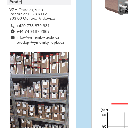
Prodej:
VZH Ostrava, s.r.o.
Pohraniční 1280/112
703 00 Ostrava-Vítkovice
L
+420 773 879 931
E
+44 74 9187 2667
B
info@vymeniky-tepla.cz
prodej@vymeniky-tepla.cz