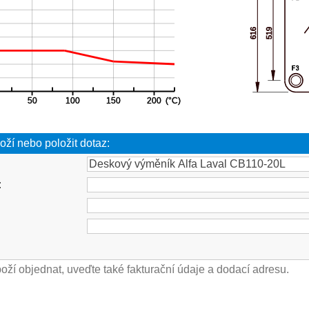
oží nebo položit dotaz:
: