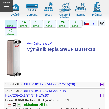
MENU
Vytápění
Čerpadla
Soláry
Chlazení
Bazény
Průmysl
mladiny
10
14
16
20
24
30
▼
desek
desek
desek
desek
desek
desek
40
desek
Výměníky SWEP
Výměník tepla SWEP B8THx10
14361-010
B8THx10/1P-SC-M 4x3/4"&16(20)
[+]
14349-010
B8THx10/1P-SC-M 2x3/4"INT
HEX(20)+2x1/2"INT HEX(20)
[–]
Cena:
3 650 Kč
bez DPH
(4 417 Kč s DPH)
skladem >5 ks