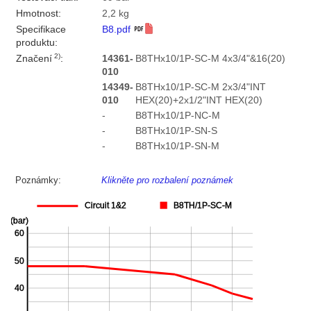
Hmotnost:
2,2 kg
Specifikace
B8.pdf
produktu:
2)
Značení
:
14361-
B8THx10/1P-SC-M 4x3/4"&16(20)
010
14349-
B8THx10/1P-SC-M 2x3/4"INT
010
HEX(20)+2x1/2"INT HEX(20)
-
B8THx10/1P-NC-M
-
B8THx10/1P-SN-S
-
B8THx10/1P-SN-M
Poznámky:
Klikněte pro rozbalení poznámek