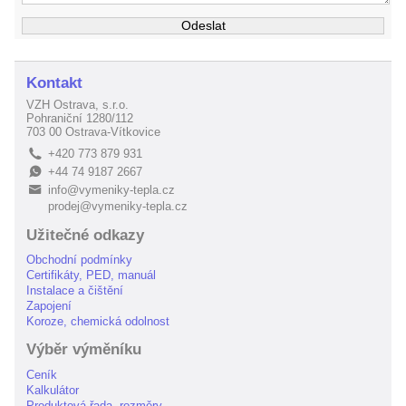
Kontakt
VZH Ostrava, s.r.o.
Pohraniční 1280/112
703 00 Ostrava-Vítkovice
+420 773 879 931
L
+44 74 9187 2667
E
info@vymeniky-tepla.cz
B
prodej@vymeniky-tepla.cz
Užitečné odkazy
Obchodní podmínky
Certifikáty, PED, manuál
Instalace a čištění
Zapojení
Koroze, chemická odolnost
Výběr výměníku
Ceník
Kalkulátor
Produktová řada, rozměry