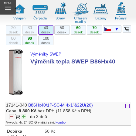
MENU
Vytápění
Čerpadla
Soláry
Chlazení
Bazény
Průmysl
mladiny
20
30
40
50
60
70
▼
desek
desek
desek
desek
desek
desek
80
90
100
desek
desek
desek
Výměníky SWEP
Výměník tepla SWEP B86Hx40
17141-040
B86Hx40/1P-SC-M 4x1"&22U(20)
[–]
Cena:
9 800 Kč
bez DPH
(11 858 Kč s DPH)
do 3 dnů
Vývody: 4x 1" ISO G vnější závit
kombo
Dobírka
50 Kč