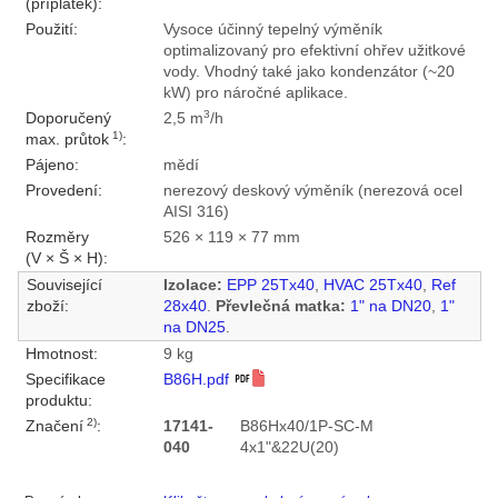
(příplatek):
Použití:
Vysoce účinný tepelný výměník
optimalizovaný pro efektivní ohřev užitkové
vody. Vhodný také jako kondenzátor (~20
kW) pro náročné aplikace.
3
Doporučený
2,5 m
/h
1)
max. průtok
:
Pájeno:
mědí
Provedení:
nerezový deskový výměník (nerezová ocel
AISI 316)
Rozměry
526 × 119 × 77 mm
(V × Š × H):
Související
Izolace:
EPP 25Tx40
,
HVAC 25Tx40
,
Ref
zboží:
28x40
.
Převlečná matka:
1" na DN20
,
1"
na DN25
.
Hmotnost:
9 kg
Specifikace
B86H.pdf
produktu:
2)
Značení
:
17141-
B86Hx40/1P-SC-M
040
4x1"&22U(20)