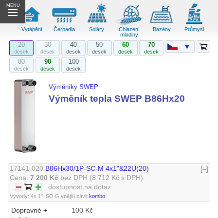
MENU
Vytápění
Čerpadla
Soláry
Chlazení
Bazény
Průmysl
mladiny
20
30
40
50
60
70
▼
desek
desek
desek
desek
desek
desek
80
90
100
desek
desek
desek
Výměníky SWEP
Výměník tepla SWEP B86Hx20
17141-020
B86Hx30/1P-SC-M 4x1"&22U(20)
[–]
Cena:
7 200 Kč
bez DPH
(8 712 Kč s DPH)
dostupnost na dotaz
Vývody: 4x 1" ISO G vnější závit
kombo
Dopravné +
100 Kč