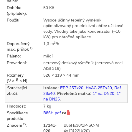
balné:
Dobírka
50 Kč
(příplatek):
Použití:
Vysoce účinný tepelný výměník
optimalizovaný pro efektivní ohřev užitkové
vody. Vhodný také jako kondenzátor (~10
kW) pro náročné aplikace.
3
Doporučený
1,3 m
/h
1)
max. průtok
:
Pájeno:
mědí
Provedení:
nerezový deskový výměník (nerezová ocel
AISI 316)
Rozměry
526 × 119 × 44 mm
(V × Š × H):
Související
Izolace:
EPP 25Tx20
,
HVAC 25Tx20
,
Ref
zboží:
28x40
.
Převlečná matka:
1" na DN20
,
1"
na DN25
.
Hmotnost:
7 kg
Specifikace
B86H.pdf
produktu:
2)
Značení
:
17141-
B86Hx30/1P-SC-M
020
4x1"&22U(20)