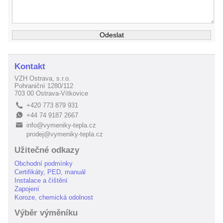
Kontakt
VZH Ostrava, s.r.o.
Pohraniční 1280/112
703 00 Ostrava-Vítkovice
+420 773 879 931
L
+44 74 9187 2667
E
info@vymeniky-tepla.cz
B
prodej@vymeniky-tepla.cz
Užitečné odkazy
Obchodní podmínky
Certifikáty, PED, manuál
Instalace a čištění
Zapojení
Koroze, chemická odolnost
Výběr výměníku