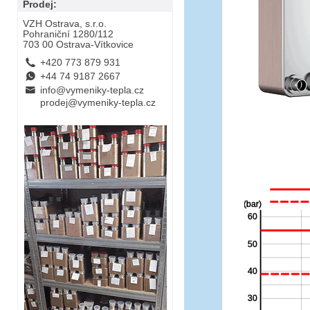
Prodej:
VZH Ostrava, s.r.o.
Pohraniční 1280/112
703 00 Ostrava-Vítkovice
L
+420 773 879 931
E
+44 74 9187 2667
B
info@vymeniky-tepla.cz
prodej@vymeniky-tepla.cz