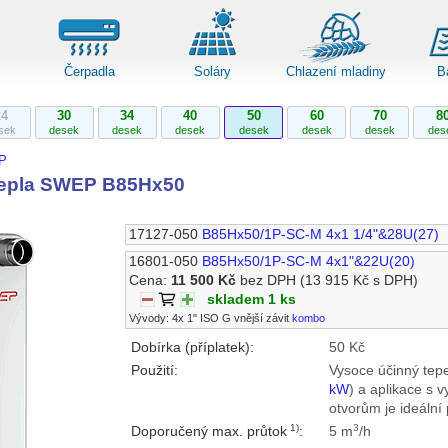
Čerpadla
Soláry
Chlazení mladiny
B
24
30
34
40
50
60
70
8
sek
desek
desek
desek
desek
desek
desek
des
P
tepla SWEP B85Hx50
17127-050
B85Hx50/1P-SC-M 4x1 1/4"&28U(27)
16801-050
B85Hx50/1P-SC-M 4x1"&22U(20)
Cena:
11 500 Kč
bez DPH
(13 915 Kč s DPH)
skladem 1 ks
Vývody: 4x 1" ISO G vnější závit
kombo
Dobírka (příplatek):
50 Kč
Použití:
Vysoce účinný tepe
kW
) a aplikace s 
otvorům je ideální
1)
3
Doporučený max. průtok
:
5 m
/h