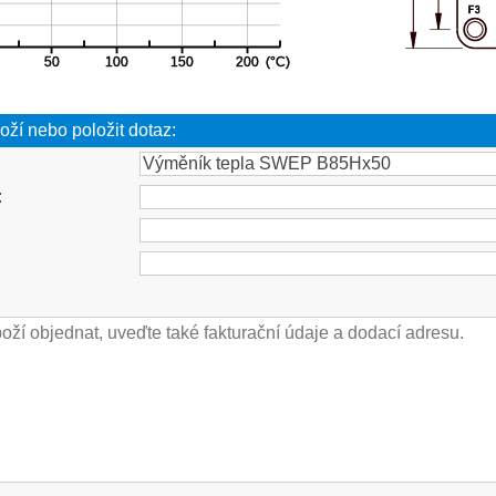
oží nebo položit dotaz:
: