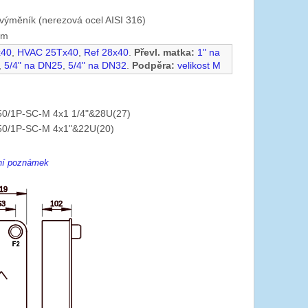
výměník (nerezová ocel AISI 316)
mm
x40
,
HVAC 25Tx40
,
Ref 28x40
.
Převl. matka:
1" na
,
5/4" na DN25
,
5/4" na DN32
.
Podpěra:
velikost M
0/1P-SC-M 4x1 1/4"&28U(27)
0/1P-SC-M 4x1"&22U(20)
ení poznámek