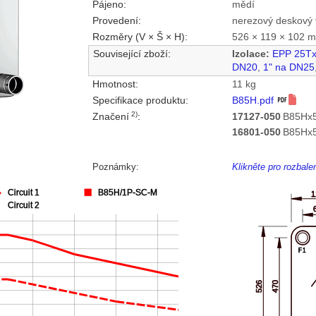
Pájeno:
mědí
Provedení:
nerezový deskový 
Rozměry (V × Š × H):
526 × 119 × 102 
Související zboží:
Izolace:
EPP 25T
DN20
,
1" na DN25
Hmotnost:
11 kg
Specifikace produktu:
B85H.pdf
2)
Značení
:
17127-050
B85Hx5
16801-050
B85Hx5
Poznámky:
Klikněte pro rozbal