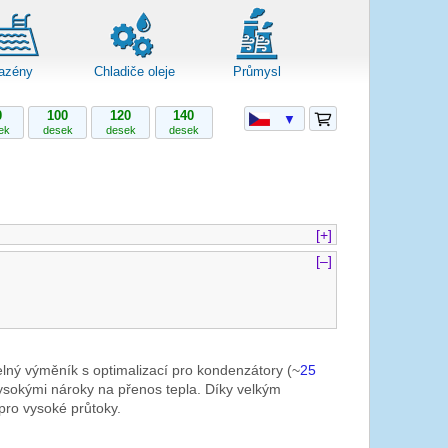
azény
Chladiče oleje
Průmysl
0
100
120
140
▼
ek
desek
desek
desek
[+]
[–]
lný výměník s optimalizací pro kondenzátory (~
25
vysokými nároky na přenos tepla. Díky velkým
 pro vysoké průtoky.