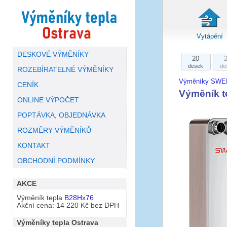
Vytápění
DESKOVÉ VÝMĚNÍKY
20
desek
de
ROZEBÍRATELNÉ VÝMĚNÍKY
Výměníky SWE
CENÍK
Výměník 
ONLINE VÝPOČET
POPTÁVKA, OBJEDNÁVKA
ROZMĚRY VÝMĚNÍKŮ
KONTAKT
OBCHODNÍ PODMÍNKY
AKCE
Výměník tepla
B28Hx76
Akční cena: 14 220 Kč bez DPH
Výměníky tepla Ostrava