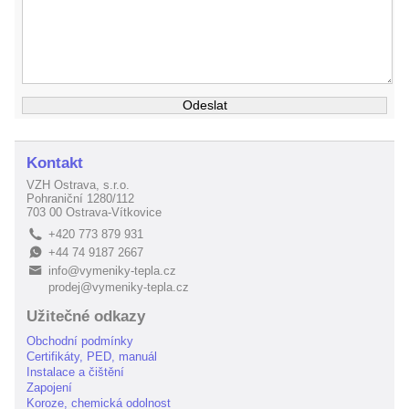
Kontakt
VZH Ostrava, s.r.o.
Pohraniční 1280/112
703 00 Ostrava-Vítkovice
+420 773 879 931
L
+44 74 9187 2667
E
info@vymeniky-tepla.cz
B
prodej@vymeniky-tepla.cz
Užitečné odkazy
Obchodní podmínky
Certifikáty, PED, manuál
Instalace a čištění
Zapojení
Koroze, chemická odolnost