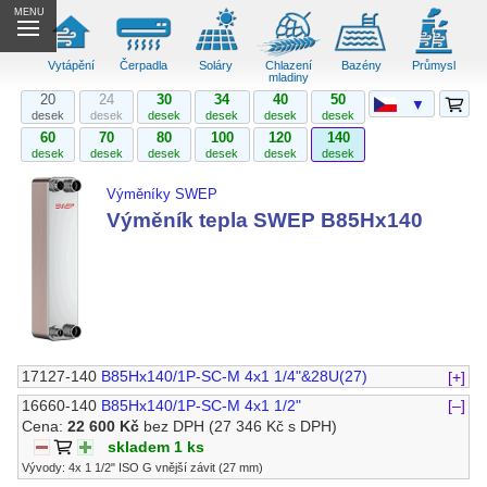
MENU
Vytápění
Čerpadla
Soláry
Chlazení
Bazény
Průmysl
mladiny
20
24
30
34
40
50
▼
desek
desek
desek
desek
desek
desek
60
70
80
100
120
140
desek
desek
desek
desek
desek
desek
Výměníky SWEP
Výměník tepla SWEP B85Hx140
17127-140
B85Hx140/1P-SC-M 4x1 1/4"&28U(27)
[+]
16660-140
B85Hx140/1P-SC-M 4x1 1/2"
[–]
Cena:
22 600 Kč
bez DPH
(27 346 Kč s DPH)
skladem 1 ks
Vývody: 4x 1 1/2" ISO G vnější závit (27 mm)