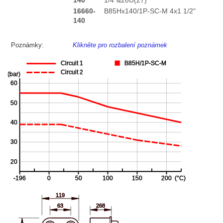
140
1/4"&28U(27)
16660-
B85Hx140/1P-SC-M 4x1 1/2"
140
Poznámky:
Klikněte pro rozbalení poznámek