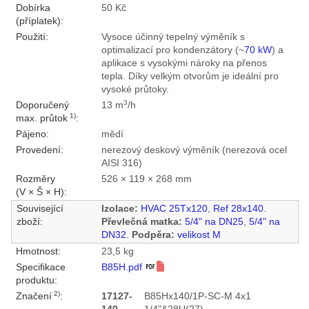
Dobírka
50 Kč
(příplatek):
Použití:
Vysoce účinný tepelný výměník s
optimalizací pro kondenzátory (~
70 kW
) a
aplikace s vysokými nároky na přenos
tepla. Díky velkým otvorům je ideální pro
vysoké průtoky.
3
Doporučený
13 m
/h
1)
max. průtok
:
Pájeno:
mědí
Provedení:
nerezový deskový výměník (nerezová ocel
AISI 316)
Rozměry
526 × 119 × 268 mm
(V × Š × H):
Související
Izolace:
HVAC 25Tx120
,
Ref 28x140
.
zboží:
Převlečná matka:
5/4" na DN25
,
5/4" na
DN32
.
Podpěra:
velikost M
Hmotnost:
23,5 kg
Specifikace
B85H.pdf
produktu:
2)
Značení
:
17127-
B85Hx140/1P-SC-M 4x1