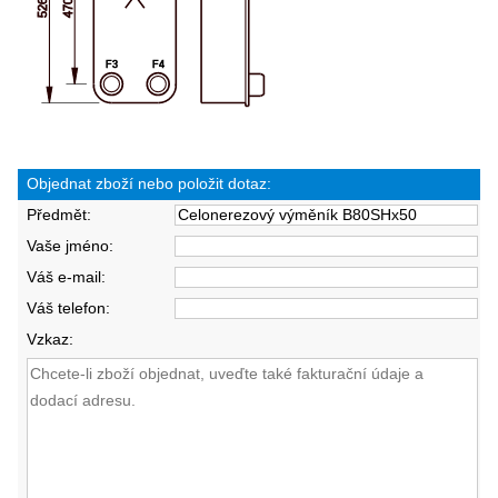
Objednat zboží nebo položit dotaz:
Předmět:
Vaše jméno:
Váš e-mail:
Váš telefon:
Vzkaz: