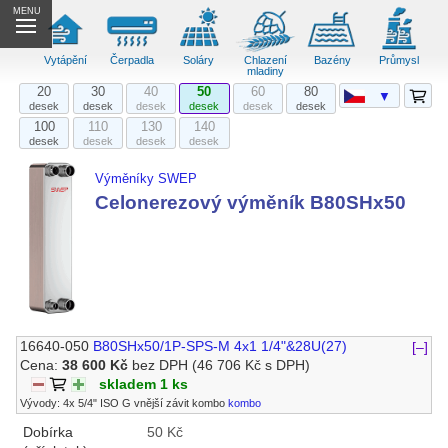
MENU
Vytápění
Čerpadla
Soláry
Chlazení
Bazény
Průmysl
mladiny
20
30
40
50
60
80
▼
desek
desek
desek
desek
desek
desek
100
110
130
140
desek
desek
desek
desek
Výměníky SWEP
Celonerezový výměník B80SHx50
16640-050
B80SHx50/1P-SPS-M 4x1 1/4"&28U(27)
[–]
Cena:
38 600 Kč
bez DPH
(46 706 Kč s DPH)
skladem 1 ks
Vývody: 4x 5/4" ISO G vnější závit kombo
kombo
Dobírka
50 Kč