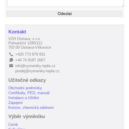
Kontakt
VZH Ostrava, s.r.o.
Pohraniční 1280/112
703 00 Ostrava-Vítkovice
+420 773 879 931
L
+44 74 9187 2667
E
info@vymeniky-tepla.cz
B
prodej@vymeniky-tepla.cz
Užitečné odkazy
Obchodní podmínky
Certifikáty, PED, manuál
Instalace a čištění
Zapojení
Koroze, chemická odolnost
Výběr výměníku
Ceník