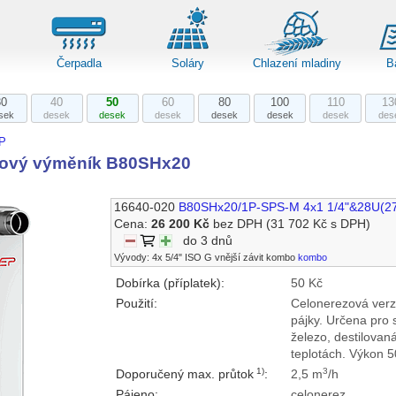
Čerpadla
Soláry
Chlazení mladiny
B
30
40
50
60
80
100
110
13
sek
desek
desek
desek
desek
desek
desek
des
P
zový výměník B80SHx20
16640-020
B80SHx20/1P-SPS-M 4x1 1/4"&28U(2
Cena:
26 200 Kč
bez DPH
(31 702 Kč s DPH)
do 3 dnů
Vývody: 4x 5/4" ISO G vnější závit kombo
kombo
Dobírka (příplatek):
50 Kč
Použití:
Celonerezová ve
pájky. Určena pro 
železo, destilovan
teplotách. Výkon 
1)
3
Doporučený max. průtok
:
2,5 m
/h
Pájeno:
celonerez