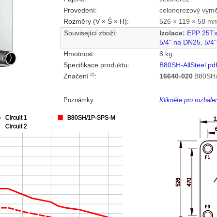
Provedení:
celonerezový vým
Rozměry (V × Š × H):
526 × 119 × 58 m
Související zboží:
Izolace:
EPP 25T
5/4" na DN25
,
5/4
Hmotnost:
8 kg
Specifikace produktu:
B80SH-AllSteel.pd
2)
Značení
:
16640-020
B80SHx
Poznámky:
Klikněte pro rozbal