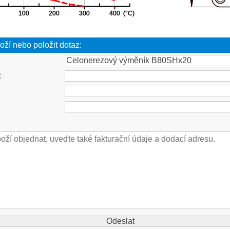
oží nebo položit dotaz:
: