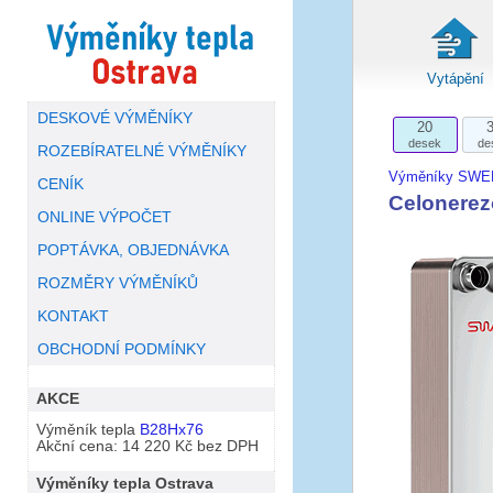
Vytápění
DESKOVÉ VÝMĚNÍKY
20
desek
de
ROZEBÍRATELNÉ VÝMĚNÍKY
Výměníky SWE
CENÍK
Celonere
ONLINE VÝPOČET
POPTÁVKA, OBJEDNÁVKA
ROZMĚRY VÝMĚNÍKŮ
KONTAKT
OBCHODNÍ PODMÍNKY
AKCE
Výměník tepla
B28Hx76
Akční cena: 14 220 Kč bez DPH
Výměníky tepla Ostrava