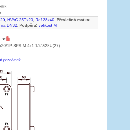
ěník
m
x20
,
HVAC 25Tx20
,
Ref 28x40
.
Převlečná matka:
" na DN32
.
Podpěra:
velikost M
f
20/1P-SPS-M 4x1 1/4"&28U(27)
ení poznámek