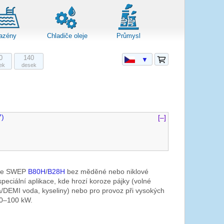
azény
Chladiče oleje
Průmysl
0
140
▼
ek
desek
7)
[–]
rze SWEP
B80H
/
B28H
bez měděné nebo niklové
speciální aplikace, kde hrozí koroze pájky (volné
á/DEMI voda, kyseliny) nebo pro provoz při vysokých
50–100 kW.