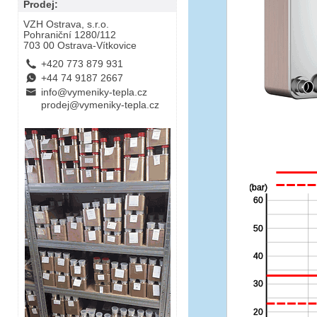
Prodej:
VZH Ostrava, s.r.o.
Pohraniční 1280/112
703 00 Ostrava-Vítkovice
L
+420 773 879 931
E
+44 74 9187 2667
B
info@vymeniky-tepla.cz
prodej@vymeniky-tepla.cz