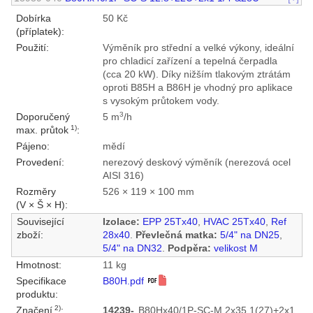
Dobírka
50 Kč
(příplatek):
Použití:
Výměník pro střední a velké výkony, ideální
pro chladicí zařízení a tepelná čerpadla
(cca 20 kW). Díky nižším tlakovým ztrátám
oproti B85H a B86H je vhodný pro aplikace
s vysokým průtokem vody.
3
Doporučený
5 m
/h
1)
max. průtok
:
Pájeno:
mědí
Provedení:
nerezový deskový výměník (nerezová ocel
AISI 316)
Rozměry
526 × 119 × 100 mm
(V × Š × H):
Související
Izolace:
EPP 25Tx40
,
HVAC 25Tx40
,
Ref
zboží:
28x40
.
Převlečná matka:
5/4" na DN25
,
5/4" na DN32
.
Podpěra:
velikost M
Hmotnost:
11 kg
Specifikace
B80H.pdf
produktu:
2)
Značení
:
14239-
B80Hx40/1P-SC-M 2x35.1(27)+2x1