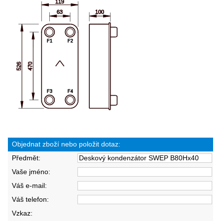
Objednat zboží nebo položit dotaz:
Předmět:
Vaše jméno:
Váš e-mail:
Váš telefon:
Vzkaz: