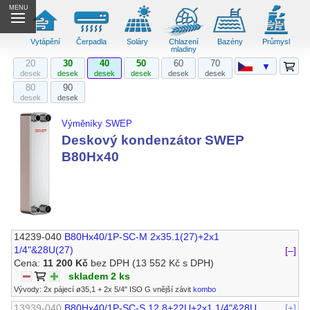
MENU
Vytápění
Čerpadla
Soláry
Chlazení
Bazény
Průmysl
mladiny
20
30
40
50
60
70
▼
desek
desek
desek
desek
desek
desek
80
90
desek
desek
Výměníky SWEP
Deskový kondenzátor SWEP
B80Hx40
14239-040
B80Hx40/1P-SC-M 2x35.1(27)+2x1
1/4"&28U(27)
[–]
Cena:
11 200 Kč
bez DPH
(13 552 Kč s DPH)
skladem 2 ks
Vývody: 2x pájecí ø35,1 + 2x 5/4" ISO G vnější závit
kombo
13939-040
B80Hx40/1P-SC-S 12.8+22U+2x1 1/4"&28U
[+]