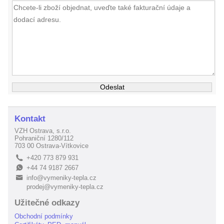
Kontakt
VZH Ostrava, s.r.o.
Pohraniční 1280/112
703 00 Ostrava-Vítkovice
+420 773 879 931
L
+44 74 9187 2667
E
info@vymeniky-tepla.cz
B
prodej@vymeniky-tepla.cz
Užitečné odkazy
Obchodní podmínky