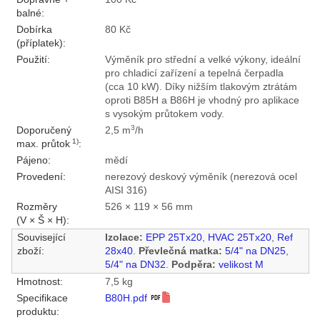
balné:
Dobírka
80 Kč
(příplatek):
Použití:
Výměník pro střední a velké výkony, ideální
pro chladicí zařízení a tepelná čerpadla
(cca 10 kW). Díky nižším tlakovým ztrátám
oproti B85H a B86H je vhodný pro aplikace
s vysokým průtokem vody.
3
Doporučený
2,5 m
/h
1)
max. průtok
:
Pájeno:
mědí
Provedení:
nerezový deskový výměník (nerezová ocel
AISI 316)
Rozměry
526 × 119 × 56 mm
(V × Š × H):
Související
Izolace:
EPP 25Tx20
,
HVAC 25Tx20
,
Ref
zboží:
28x40
.
Převlečná matka:
5/4" na DN25
,
5/4" na DN32
.
Podpěra:
velikost M
Hmotnost:
7,5 kg
Specifikace
B80H.pdf
produktu: