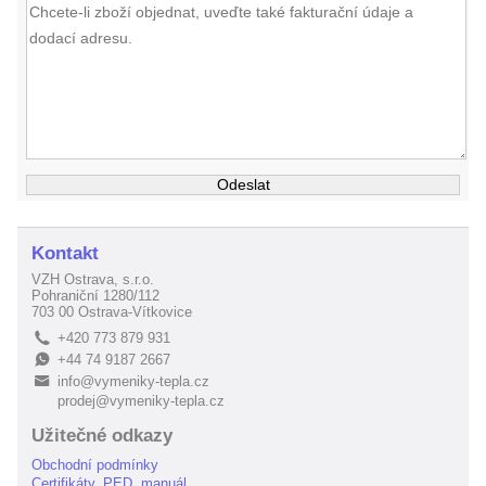
Kontakt
VZH Ostrava, s.r.o.
Pohraniční 1280/112
703 00 Ostrava-Vítkovice
+420 773 879 931
L
+44 74 9187 2667
E
info@vymeniky-tepla.cz
B
prodej@vymeniky-tepla.cz
Užitečné odkazy
Obchodní podmínky
Certifikáty, PED, manuál