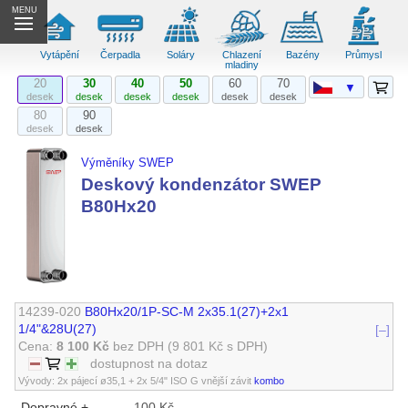
MENU
Vytápění
Čerpadla
Soláry
Chlazení
Bazény
Průmysl
mladiny
20
30
40
50
60
70
▼
desek
desek
desek
desek
desek
desek
80
90
desek
desek
Výměníky SWEP
Deskový kondenzátor SWEP
B80Hx20
14239-020
B80Hx20/1P-SC-M 2x35.1(27)+2x1
1/4"&28U(27)
[–]
Cena:
8 100 Kč
bez DPH
(9 801 Kč s DPH)
dostupnost na dotaz
Vývody: 2x pájecí ø35,1 + 2x 5/4" ISO G vnější závit
kombo
Dopravné +
100 Kč