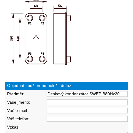
Objednat zboží nebo položit dotaz:
Předmět:
Vaše jméno:
Váš e-mail:
Váš telefon:
Vzkaz: