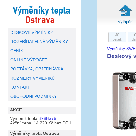
Vytápění
DESKOVÉ VÝMĚNÍKY
40
desek
de
ROZEBÍRATELNÉ VÝMĚNÍKY
Výměníky SWE
CENÍK
Deskový 
ONLINE VÝPOČET
POPTÁVKA, OBJEDNÁVKA
ROZMĚRY VÝMĚNÍKŮ
KONTAKT
OBCHODNÍ PODMÍNKY
AKCE
Výměník tepla
B28Hx76
Akční cena: 14 220 Kč bez DPH
Výměníky tepla Ostrava