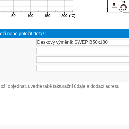
oží nebo položit dotaz:
: