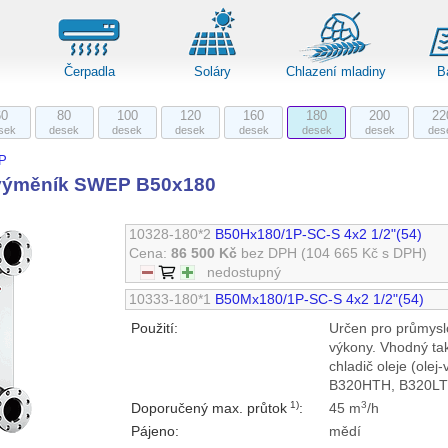
Čerpadla
Soláry
Chlazení mladiny
B
60
80
100
120
160
180
200
22
sek
desek
desek
desek
desek
desek
desek
des
P
výměník SWEP B50x180
10328-180*2
B50Hx180/1P-SC-S 4x2 1/2"(54)
Cena:
86 500 Kč
bez DPH
(104 665 Kč s DPH)
nedostupný
10333-180*1
B50Mx180/1P-SC-S 4x2 1/2"(54)
Použití:
Určen pro průmysl
výkony. Vhodný ta
chladič oleje (olej
B320HTH, B320LT
1)
3
Doporučený max. průtok
:
45 m
/h
Pájeno:
mědí