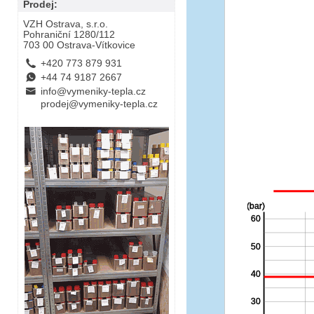
Prodej:
VZH Ostrava, s.r.o.
Pohraniční 1280/112
703 00 Ostrava-Vítkovice
L
+420 773 879 931
E
+44 74 9187 2667
B
info@vymeniky-tepla.cz
prodej@vymeniky-tepla.cz