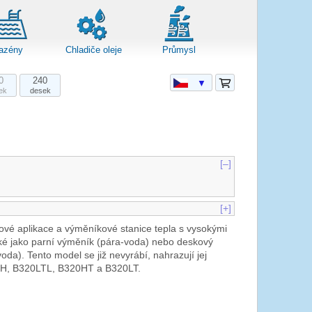
azény
Chladiče oleje
Průmysl
0
240
▼
ek
desek
[–]
[+]
ové aplikace a výměníkové stanice tepla s vysokými
ké jako parní výměník (pára-voda) nebo deskový
-voda). Tento model se již nevyrábí, nahrazují jej
H, B320LTL, B320HT a B320LT.