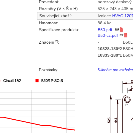
Provedení:
nerezový deskový 
Rozměry (V × Š × H):
525 × 243 × 435 
Související zboží:
Izolace
HVAC 120
Hmotnost:
88,4 kg
Specifikace produktu:
B50.pdf
B50-cz.pdf
2)
Značení
:
-
B50L
10328-180*2
B50H
10333-180*1
B50M
Poznámky:
Klikněte pro rozbal