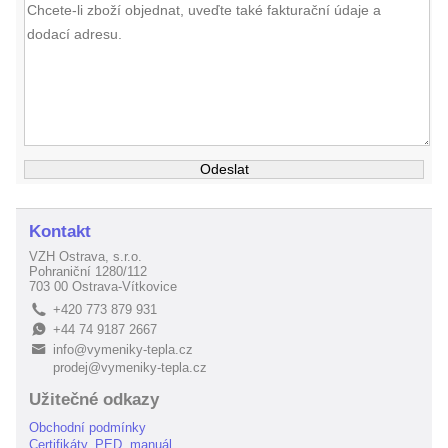
Kontakt
VZH Ostrava, s.r.o.
Pohraniční 1280/112
703 00 Ostrava-Vítkovice
+420 773 879 931
L
+44 74 9187 2667
E
info@vymeniky-tepla.cz
B
prodej@vymeniky-tepla.cz
Užitečné odkazy
Obchodní podmínky
Certifikáty, PED, manuál