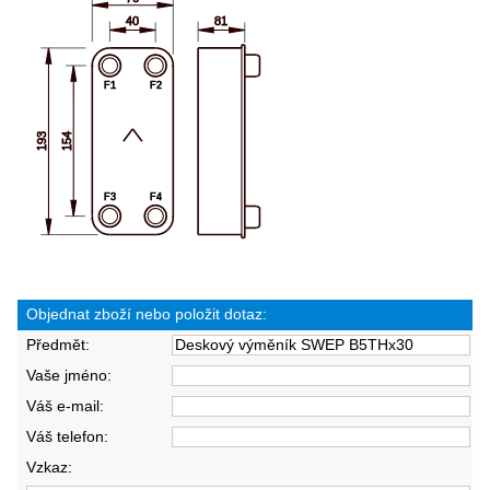
Objednat zboží nebo položit dotaz:
Předmět:
Vaše jméno:
Váš e-mail:
Váš telefon:
Vzkaz: