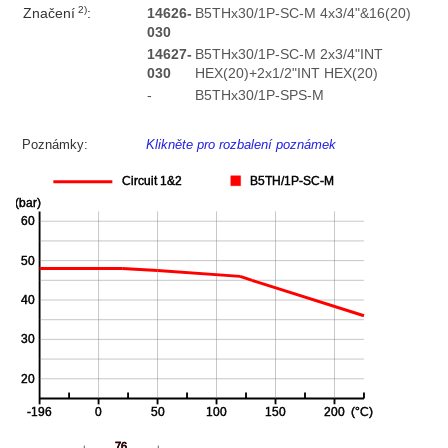
2)
Značení
:
14626-
B5THx30/1P-SC-M 4x3/4"&16(20)
030
14627-
B5THx30/1P-SC-M 2x3/4"INT
030
HEX(20)+2x1/2"INT HEX(20)
-
B5THx30/1P-SPS-M
Poznámky:
Klikněte pro rozbalení poznámek