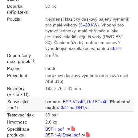
Dobírka
50 Kč
(příplatek):
Použití:
Nejmenší klasický deskový pájený výměník
pro malé výkony (
3–30 kW
). Vhodný pro
bytové jednotky, malé ohřívače a jako
deskový chladič oleje či vody (PWO B5T-
30). Často může být nahrazen cenově
výhodnější nízkotlakou variantou
E5TH
.
3
Doporučený
3 m
/h
1)
max. průtok
:
Pájeno:
mědí
Provedení:
nerezový deskový výměník (nerezová ocel
AISI 316)
Rozměry
193 × 76 × 81 mm
(V × Š × H):
Související
Izolace:
EPP 5Tx40
,
Ref 5Tx40
.
Převlečná
zboží:
matka:
3/4" na DN15
.
Testovací tlak:
69 bar
Hmotnost:
2,6 kg
Specifikace
B5TH.pdf
produktu:
B5TH-AllSteel.pdf