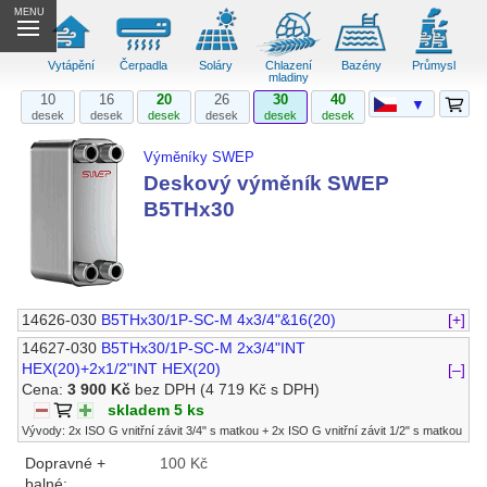
MENU
Vytápění
Čerpadla
Soláry
Chlazení
Bazény
Průmysl
mladiny
10
16
20
26
30
40
▼
desek
desek
desek
desek
desek
desek
Výměníky SWEP
Deskový výměník SWEP
B5THx30
14626-030
B5THx30/1P-SC-M 4x3/4"&16(20)
[+]
14627-030
B5THx30/1P-SC-M 2x3/4"INT
HEX(20)+2x1/2"INT HEX(20)
[–]
Cena:
3 900 Kč
bez DPH
(4 719 Kč s DPH)
skladem 5 ks
Vývody: 2x ISO G vnitřní závit 3/4" s matkou + 2x ISO G vnitřní závit 1/2" s matkou
Dopravné +
100 Kč
balné: