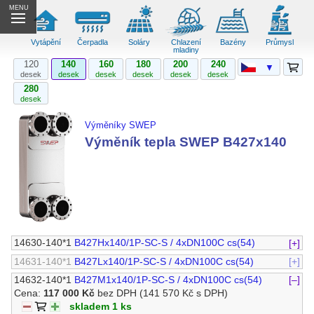
MENU
Vytápění
Čerpadla
Soláry
Chlazení
Bazény
Průmysl
mladiny
120
140
160
180
200
240
▼
desek
desek
desek
desek
desek
desek
280
desek
Výměníky SWEP
Výměník tepla SWEP B427x140
14630-140*1
B427Hx140/1P-SC-S / 4xDN100C cs(54)
[+]
14631-140*1
B427Lx140/1P-SC-S / 4xDN100C cs(54)
[+]
14632-140*1
B427M1x140/1P-SC-S / 4xDN100C cs(54)
[–]
Cena:
117 000 Kč
bez DPH
(141 570 Kč s DPH)
skladem 1 ks