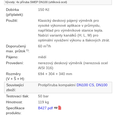
Vývody: 4x příruba SWEP DN100 (uhlíková ocel)
Dobírka
150 Kč
(příplatek):
Použití:
Klasický deskový pájený výměník pro
vysoké výkonové aplikace v průmyslu,
například pro výměníkové stanice tepla.
Nabízí varianty kanálků (H, L, M) pro
optimální vyvážení výkonu a tlakových ztrát.
3
Doporučený
60 m
/h
1)
max. průtok
:
Pájeno:
mědí
Provedení:
nerezový deskový výměník (nerezová ocel
AISI 316)
Rozměry
694 × 304 × 340 mm
(V × Š × H):
Související
Protipříruba kompaktní
DN100 CS
,
DN100
zboží:
Testovací tlak:
50 bar
Hmotnost:
119 kg
Specifikace
B427.pdf
produktu: