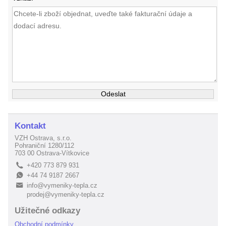
Kontakt
VZH Ostrava, s.r.o.
Pohraniční 1280/112
703 00 Ostrava-Vítkovice
+420 773 879 931
L
+44 74 9187 2667
E
info@vymeniky-tepla.cz
B
prodej@vymeniky-tepla.cz
Užitečné odkazy
Obchodní podmínky