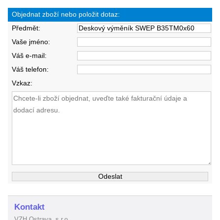
Objednat zboží nebo položit dotaz:
Předmět:
Vaše jméno:
Váš e-mail:
Váš telefon:
Vzkaz:
Kontakt
VZH Ostrava, s.r.o.