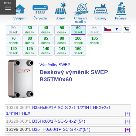
MENU
Vytápění
Čerpadla
Soláry
Chlazení
Bazény
Průmysl
mladiny
20
30
40
50
60
65
▼
desek
desek
desek
desek
desek
desek
70
80
85
90
100
105
desek
desek
desek
desek
desek
desek
120
125
140
141
160
desek
desek
desek
desek
desek
Výměníky SWEP
Deskový výměník SWEP
B35TM0x60
10379-060*1
B35Hx60/1P-SC-S 2x1 1/2"INT HEX+2x1
1/4"INT HEX
[+]
10128-060*1
B35Hx60/1P-SC-S 4x2"(54)
[+]
16196-060*1
B35TH0x60/1P-SC-S 4x2"(54)
[+]