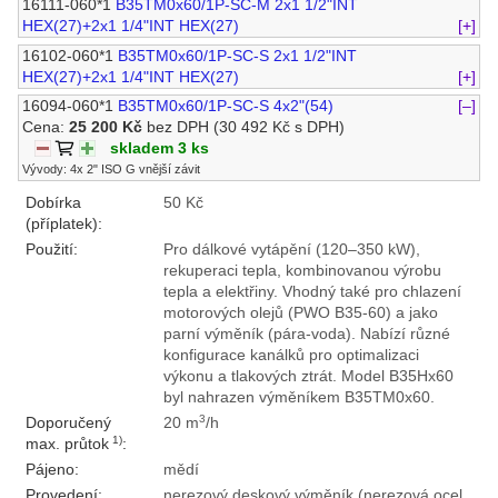
16111-060*1
B35TM0x60/1P-SC-M 2x1 1/2"INT
HEX(27)+2x1 1/4"INT HEX(27)
[+]
16102-060*1
B35TM0x60/1P-SC-S 2x1 1/2"INT
HEX(27)+2x1 1/4"INT HEX(27)
[+]
16094-060*1
B35TM0x60/1P-SC-S 4x2"(54)
[–]
Cena:
25 200 Kč
bez DPH
(30 492 Kč s DPH)
skladem 3 ks
Vývody: 4x 2" ISO G vnější závit
Dobírka
50 Kč
(příplatek):
Použití:
Pro dálkové vytápění (120–350 kW),
rekuperaci tepla, kombinovanou výrobu
tepla a elektřiny. Vhodný také pro chlazení
motorových olejů (PWO B35-60) a jako
parní výměník (pára-voda). Nabízí různé
konfigurace kanálků pro optimalizaci
výkonu a tlakových ztrát. Model B35Hx60
byl nahrazen výměníkem B35TM0x60.
3
Doporučený
20 m
/h
1)
max. průtok
:
Pájeno:
mědí
Provedení:
nerezový deskový výměník (nerezová ocel