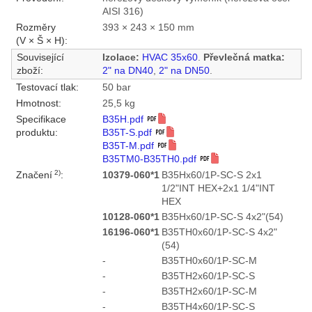
AISI 316)
Rozměry
393 × 243 × 150 mm
(V × Š × H):
Související
Izolace:
HVAC 35x60
.
Převlečná matka:
zboží:
2" na DN40
,
2" na DN50
.
Testovací tlak:
50 bar
Hmotnost:
25,5 kg
Specifikace
B35H.pdf
produktu:
B35T-S.pdf
B35T-M.pdf
B35TM0-B35TH0.pdf
2)
Značení
:
10379-060*1
B35Hx60/1P-SC-S 2x1
1/2"INT HEX+2x1 1/4"INT
HEX
10128-060*1
B35Hx60/1P-SC-S 4x2"(54)
16196-060*1
B35TH0x60/1P-SC-S 4x2"
(54)
-
B35TH0x60/1P-SC-M
-
B35TH2x60/1P-SC-S
-
B35TH2x60/1P-SC-M
-
B35TH4x60/1P-SC-S