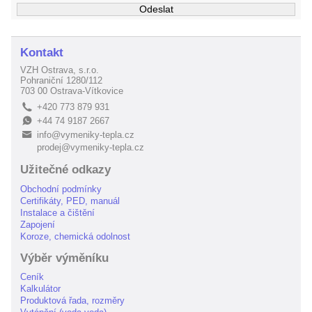
Kontakt
VZH Ostrava, s.r.o.
Pohraniční 1280/112
703 00 Ostrava-Vítkovice
+420 773 879 931
L
+44 74 9187 2667
E
info@vymeniky-tepla.cz
B
prodej@vymeniky-tepla.cz
Užitečné odkazy
Obchodní podmínky
Certifikáty, PED, manuál
Instalace a čištění
Zapojení
Koroze, chemická odolnost
Výběr výměníku
Ceník
Kalkulátor
Produktová řada, rozměry