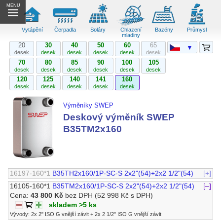
MENU
Vytápění
Čerpadla
Soláry
Chlazení
Bazény
Průmysl
mladiny
20
30
40
50
60
65
▼
desek
desek
desek
desek
desek
desek
70
80
85
90
100
105
desek
desek
desek
desek
desek
desek
120
125
140
141
160
desek
desek
desek
desek
desek
Výměníky SWEP
Deskový výměník SWEP
B35TM2x160
16197-160*1
B35TH2x160/1P-SC-S 2x2"(54)+2x2 1/2"(54)
[+]
16105-160*1
B35TM2x160/1P-SC-S 2x2"(54)+2x2 1/2"(54)
[–]
Cena:
43 800 Kč
bez DPH
(52 998 Kč s DPH)
skladem >5 ks
Vývody: 2x 2" ISO G vnější závit + 2x 2 1/2" ISO G vnější závit