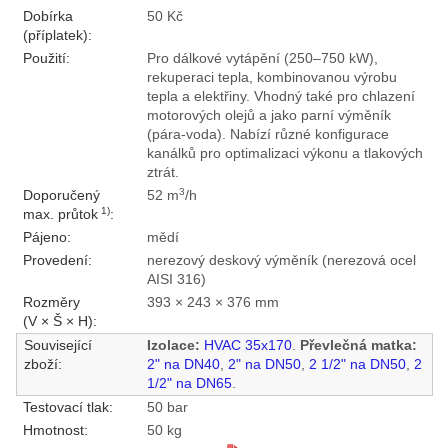
Dobírka
50 Kč
(příplatek):
Použití:
Pro dálkové vytápění (250–750 kW),
rekuperaci tepla, kombinovanou výrobu
tepla a elektřiny. Vhodný také pro chlazení
motorových olejů a jako parní výměník
(pára-voda). Nabízí různé konfigurace
kanálků pro optimalizaci výkonu a tlakových
ztrát.
3
Doporučený
52 m
/h
1)
max. průtok
:
Pájeno:
mědí
Provedení:
nerezový deskový výměník (nerezová ocel
AISI 316)
Rozměry
393 × 243 × 376 mm
(V × Š × H):
Související
Izolace:
HVAC 35x170
.
Převlečná matka:
zboží:
2" na DN40
,
2" na DN50
,
2 1/2" na DN50
,
2
1/2" na DN65
.
Testovací tlak:
50 bar
Hmotnost:
50 kg