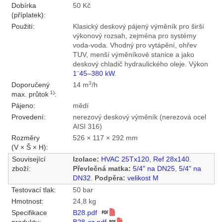
Dobírka
50 Kč
(příplatek):
Použití:
Klasický deskový pájený výměník pro širší
výkonový rozsah, zejména pro systémy
voda-voda. Vhodný pro vytápění, ohřev
TUV, menší výměníkové stanice a jako
deskový chladič hydraulického oleje. Výkon
1¨45–380 kW
.
3
Doporučený
14 m
/h
1)
max. průtok
:
Pájeno:
mědí
Provedení:
nerezový deskový výměník (nerezová ocel
AISI 316)
Rozměry
526 × 117 × 292 mm
(V × Š × H):
Související
Izolace:
HVAC 25Tx120
,
Ref 28x140
.
zboží:
Převlečná matka:
5/4" na DN25
,
5/4" na
DN32
.
Podpěra:
velikost M
Testovací tlak:
50 bar
Hmotnost:
24,8 kg
Specifikace
B28.pdf