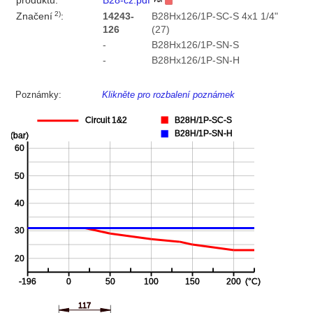
produktu:
B28-cz.pdf
2)
Značení
:
14243-
B28Hx126/1P-SC-S 4x1 1/4"
126
(27)
-
B28Hx126/1P-SN-S
-
B28Hx126/1P-SN-H
Poznámky:
Klikněte pro rozbalení poznámek