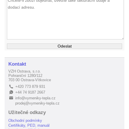
Kontakt
VZH Ostrava, s.r.o.
Pohraniční 1280/112
703 00 Ostrava-Vítkovice
+420 773 879 931
L
+44 74 9187 2667
E
info@vymeniky-tepla.cz
B
prodej@vymeniky-tepla.cz
Užitečné odkazy
Obchodní podmínky
Certifikáty, PED, manuál