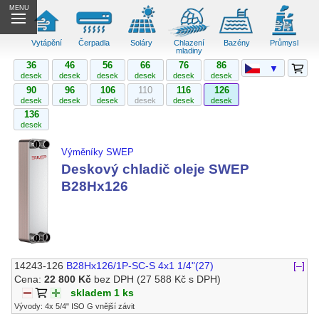
MENU
Vytápění
Čerpadla
Soláry
Chlazení
Bazény
Průmysl
mladiny
36
46
56
66
76
86
▼
desek
desek
desek
desek
desek
desek
90
96
106
110
116
126
desek
desek
desek
desek
desek
desek
136
desek
Výměníky SWEP
Deskový chladič oleje SWEP
B28Hx126
14243-126
B28Hx126/1P-SC-S 4x1 1/4"(27)
[–]
Cena:
22 800 Kč
bez DPH
(27 588 Kč s DPH)
skladem 1 ks
Vývody: 4x 5/4" ISO G vnější závit