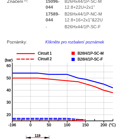
2)
Značení
:
15096-
B26Hx44/1P-SC-M
044
12.8+22U+2x1"
17589-
B26Hx44/1P-NC-M
044
12.8+16+2x1"&22U
-
B26Hx44/1P-SC-F
Poznámky:
Klikněte pro rozbalení poznámek