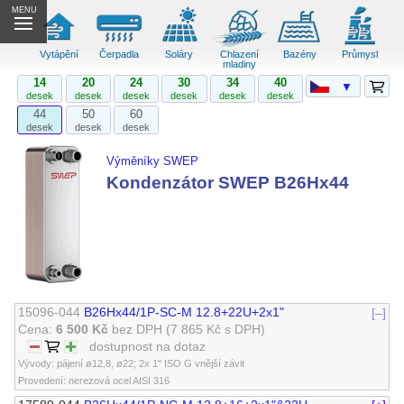
MENU
Vytápění
Čerpadla
Soláry
Chlazení
Bazény
Průmysl
mladiny
14
20
24
30
34
40
▼
desek
desek
desek
desek
desek
desek
44
50
60
desek
desek
desek
Výměníky SWEP
Kondenzátor SWEP B26Hx44
15096-044
B26Hx44/1P-SC-M 12.8+22U+2x1"
[–]
Cena:
6 500 Kč
bez DPH
(7 865 Kč s DPH)
dostupnost na dotaz
Vývody: pájení ø12,8, ø22; 2x 1" ISO G vnější závit
Provedení: nerezová ocel AISI 316