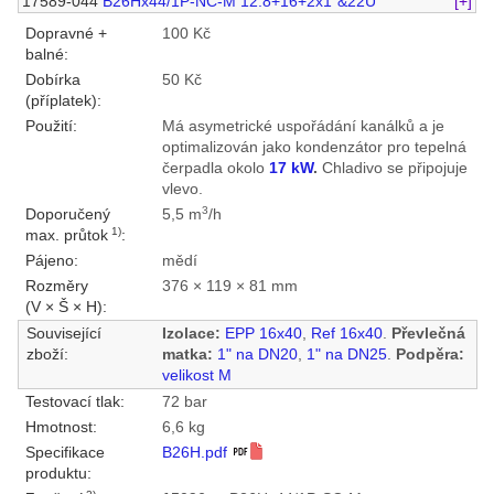
17589-044
B26Hx44/1P-NC-M 12.8+16+2x1"&22U
[+]
Dopravné +
100 Kč
balné:
Dobírka
50 Kč
(příplatek):
Použití:
Má asymetrické uspořádání kanálků a je
optimalizován jako kondenzátor pro tepelná
čerpadla okolo
17 kW
.
Chladivo se připojuje
vlevo.
3
Doporučený
5,5 m
/h
1)
max. průtok
:
Pájeno:
mědí
Rozměry
376 × 119 × 81 mm
(V × Š × H):
Související
Izolace:
EPP 16x40
,
Ref 16x40
.
Převlečná
zboží:
matka:
1" na DN20
,
1" na DN25
.
Podpěra:
velikost M
Testovací tlak:
72 bar
Hmotnost:
6,6 kg
Specifikace
B26H.pdf
produktu: