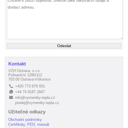
Kontakt
VZH Ostrava, s.r.o.
Pohraniční 1280/112
703 00 Ostrava-Vítkovice
+420 773 879 931
L
+44 74 9187 2667
E
info@vymeniky-tepla.cz
B
prodej@vymeniky-tepla.cz
Užitečné odkazy
Obchodní podmínky
Certifikáty, PED, manuál