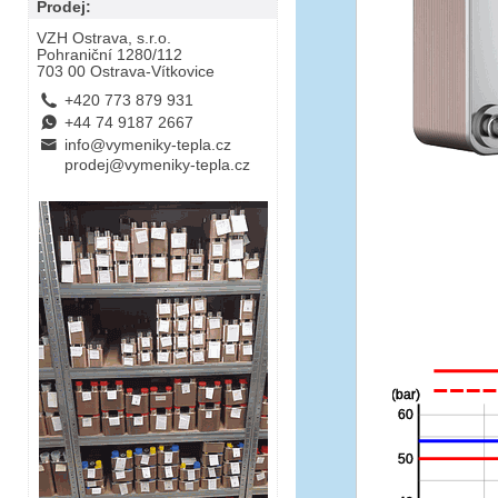
Prodej:
VZH Ostrava, s.r.o.
Pohraniční 1280/112
703 00 Ostrava-Vítkovice
L
+420 773 879 931
E
+44 74 9187 2667
B
info@vymeniky-tepla.cz
prodej@vymeniky-tepla.cz