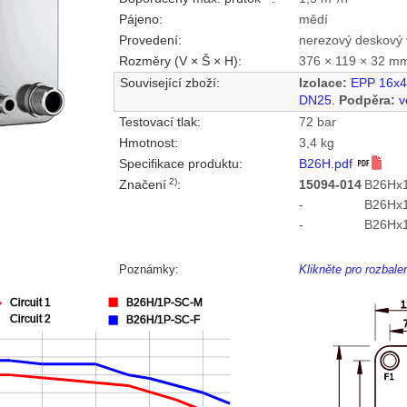
Pájeno:
mědí
Provedení:
nerezový deskový 
Rozměry (V × Š × H):
376 × 119 × 32 m
Související zboží:
Izolace:
EPP 16x
DN25
.
Podpěra:
v
Testovací tlak:
72 bar
Hmotnost:
3,4 kg
Specifikace produktu:
B26H.pdf
2)
Značení
:
15094-014
B26Hx1
-
B26Hx
-
B26Hx
Poznámky:
Klikněte pro rozbal