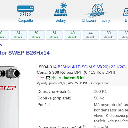
Čerpadla
Soláry
Chlazení mladiny
B
20
24
30
34
40
44
50
6
sek
desek
desek
desek
desek
desek
desek
des
P
tor SWEP B26Hx14
15094-014
B26Hx14/1P-SC-M 9.65(20)+22U(20)+
Cena:
5 300 Kč
bez DPH
(6 413 Kč s DPH)
skladem 5 ks
Vývody: pájení ø9,65, ø22; 2x 1" ISO G vnější závit
Dopravné + balné:
100 Kč
Dobírka (příplatek):
50 Kč
Použití:
Má asymetrické us
kondenzátor pro t
vlevo. K dispozici 
rozích, kde nejvíc
1)
3
Doporučený max. průtok
:
1,5 m
/h