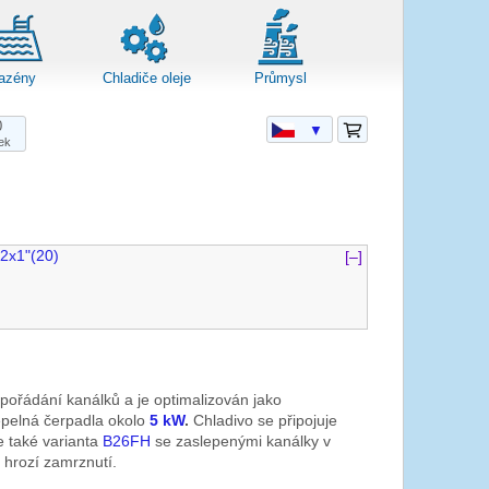
azény
Chladiče oleje
Průmysl
0
▼
ek
2x1"(20)
[–]
pořádání kanálků a je optimalizován jako
epelná čerpadla okolo
5 kW
.
Chladivo se připojuje
je také varianta
B26FH
se zaslepenými kanálky v
e hrozí zamrznutí.