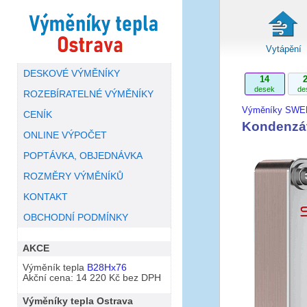
Vytápění
DESKOVÉ VÝMĚNÍKY
14
desek
de
ROZEBÍRATELNÉ VÝMĚNÍKY
Výměníky SWE
CENÍK
Kondenzá
ONLINE VÝPOČET
POPTÁVKA, OBJEDNÁVKA
ROZMĚRY VÝMĚNÍKŮ
KONTAKT
OBCHODNÍ PODMÍNKY
AKCE
Výměník tepla
B28Hx76
Akční cena: 14 220 Kč bez DPH
Výměníky tepla Ostrava