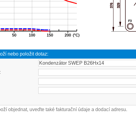
oží nebo položit dotaz:
: