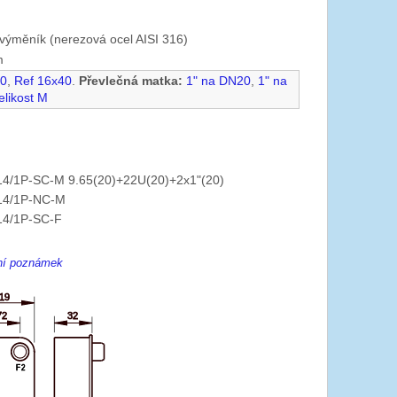
výměník (nerezová ocel AISI 316)
m
40
,
Ref 16x40
.
Převlečná matka:
1" na DN20
,
1" na
elikost M
4/1P-SC-M 9.65(20)+22U(20)+2x1"(20)
14/1P-NC-M
14/1P-SC-F
ení poznámek