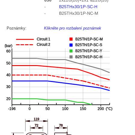
030
2x22U(20)+2x1"&22U(20)
-
B25THx30/1P-SC-H
-
B25THx30/1P-NC-M
Poznámky:
Klikněte pro rozbalení poznámek