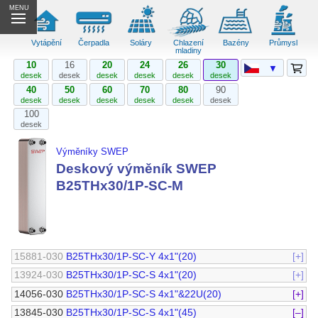
MENU
Vytápění
Čerpadla
Soláry
Chlazení
Bazény
Průmysl
mladiny
10
16
20
24
26
30
▼
desek
desek
desek
desek
desek
desek
40
50
60
70
80
90
desek
desek
desek
desek
desek
desek
100
desek
Výměníky SWEP
Deskový výměník SWEP
B25THx30/1P-SC-M
15881-030
B25THx30/1P-SC-Y 4x1"(20)
[+]
13924-030
B25THx30/1P-SC-S 4x1"(20)
[+]
14056-030
B25THx30/1P-SC-S 4x1"&22U(20)
[+]
13845-030
B25THx30/1P-SC-S 4x1"(45)
[–]