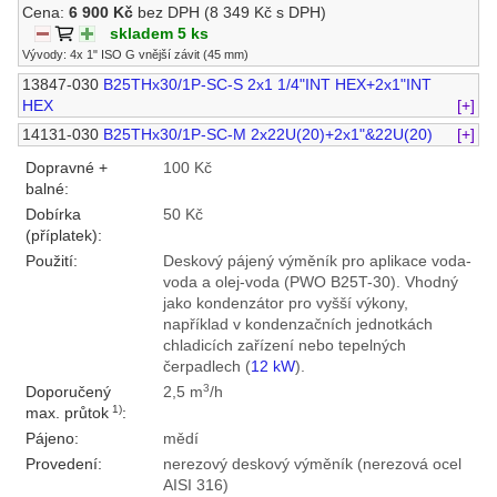
Cena:
6 900 Kč
bez DPH
(8 349 Kč s DPH)
skladem 5 ks
Vývody: 4x 1" ISO G vnější závit (45 mm)
13847-030
B25THx30/1P-SC-S 2x1 1/4"INT HEX+2x1"INT
HEX
[+]
14131-030
B25THx30/1P-SC-M 2x22U(20)+2x1"&22U(20)
[+]
Dopravné +
100 Kč
balné:
Dobírka
50 Kč
(příplatek):
Použití:
Deskový pájený výměník pro aplikace voda-
voda a olej-voda (PWO B25T-30). Vhodný
jako kondenzátor pro vyšší výkony,
například v kondenzačních jednotkách
chladicích zařízení nebo tepelných
čerpadlech (
12 kW
).
3
Doporučený
2,5 m
/h
1)
max. průtok
:
Pájeno:
mědí
Provedení:
nerezový deskový výměník (nerezová ocel
AISI 316)