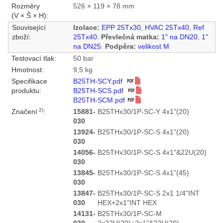
Rozměry
526 × 119 × 78 mm
(V × Š × H):
Související
Izolace:
EPP 25Tx30
,
HVAC 25Tx40
,
Ref
zboží:
25Tx40
.
Převlečná matka:
1" na DN20
,
1"
na DN25
.
Podpěra:
velikost M
Testovací tlak:
50 bar
Hmotnost:
9,5 kg
Specifikace
B25TH-SCY.pdf
produktu:
B25TH-SCS.pdf
B25TH-SCM.pdf
2)
Značení
:
15881-
B25THx30/1P-SC-Y 4x1"(20)
030
13924-
B25THx30/1P-SC-S 4x1"(20)
030
14056-
B25THx30/1P-SC-S 4x1"&22U(20)
030
13845-
B25THx30/1P-SC-S 4x1"(45)
030
13847-
B25THx30/1P-SC-S 2x1 1/4"INT
030
HEX+2x1"INT HEX
14131-
B25THx30/1P-SC-M