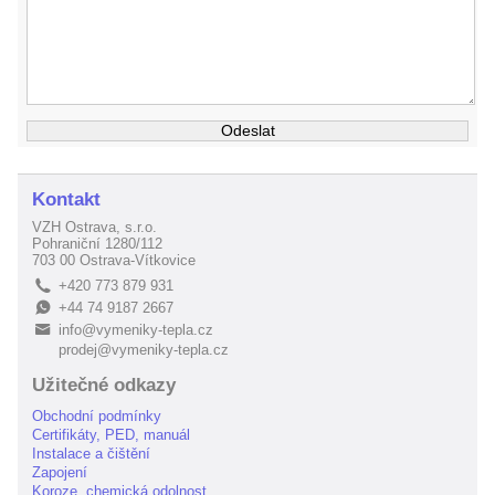
Kontakt
VZH Ostrava, s.r.o.
Pohraniční 1280/112
703 00 Ostrava-Vítkovice
+420 773 879 931
L
+44 74 9187 2667
E
info@vymeniky-tepla.cz
B
prodej@vymeniky-tepla.cz
Užitečné odkazy
Obchodní podmínky
Certifikáty, PED, manuál
Instalace a čištění
Zapojení
Koroze, chemická odolnost