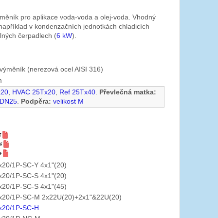
měník pro aplikace voda-voda a olej-voda. Vhodný
například v kondenzačních jednotkách chladicích
lných čerpadlech (
6 kW
).
výměník (nerezová ocel AISI 316)
m
x20
,
HVAC 25Tx20
,
Ref 25Tx40
.
Převlečná matka:
 DN25
.
Podpěra:
velikost M
20/1P-SC-Y 4x1"(20)
20/1P-SC-S 4x1"(20)
20/1P-SC-S 4x1"(45)
20/1P-SC-M 2x22U(20)+2x1"&22U(20)
x20/1P-SC-H