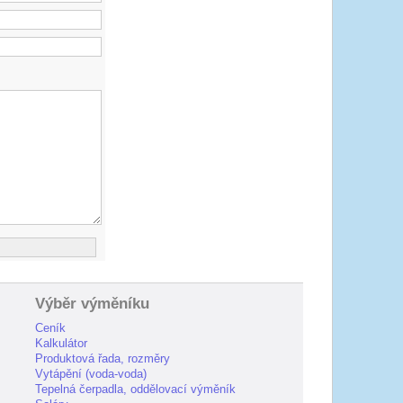
Výběr výměníku
Ceník
Kalkulátor
Produktová řada, rozměry
Vytápění (voda-voda)
Tepelná čerpadla, oddělovací výměník