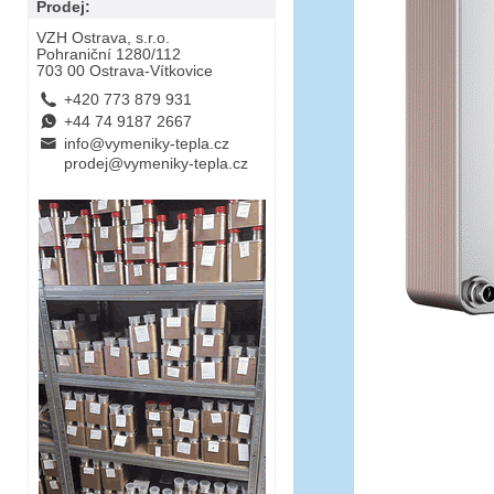
Prodej:
VZH Ostrava, s.r.o.
Pohraniční 1280/112
703 00 Ostrava-Vítkovice
L
+420 773 879 931
E
+44 74 9187 2667
B
info@vymeniky-tepla.cz
prodej@vymeniky-tepla.cz