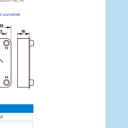
x20/1P-NC-M
ení poznámek