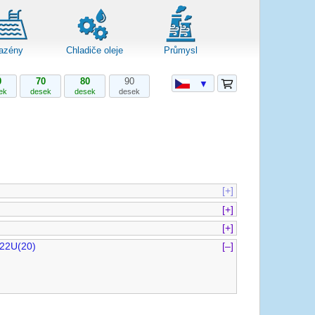
azény
Chladiče oleje
Průmysl
0
70
80
90
▼
ek
desek
desek
desek
[+]
[+]
[+]
22U(20)
[–]