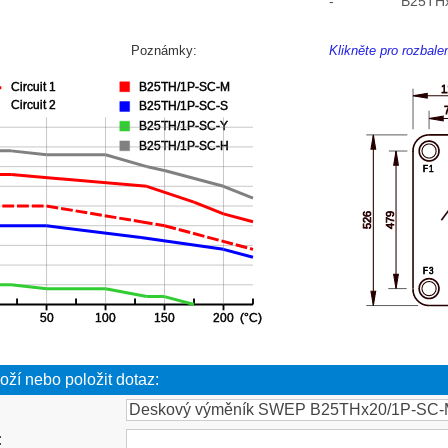
-
B25TH
Poznámky:
Klikněte pro rozbal
oží nebo položit dotaz:
: