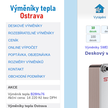
Vytápění
DESKOVÉ VÝMĚNÍKY
10
desek
de
ROZEBÍRATELNÉ VÝMĚNÍKY
100
CENÍK
desek
Výměníky SWE
ONLINE VÝPOČET
Deskový 
POPTÁVKA, OBJEDNÁVKA
ROZMĚRY VÝMĚNÍKŮ
KONTAKT
OBCHODNÍ PODMÍNKY
AKCE
Výměník tepla
B28Hx76
Akční cena: 14 220 Kč bez DPH
Výměníky tepla Ostrava