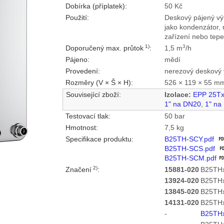
Dobírka (příplatek):
50 Kč
Použití:
Deskový pájený vý
jako kondenzátor, 
zařízení nebo tepe
1)
3
Doporučený max. průtok
:
1,5 m
/h
Pájeno:
mědí
Provedení:
nerezový deskový 
Rozměry (V × Š × H):
526 × 119 × 55 m
Související zboží:
Izolace:
EPP 25T
1" na DN20
,
1" na
Testovací tlak:
50 bar
Hmotnost:
7,5 kg
Specifikace produktu:
B25TH-SCY.pdf
B25TH-SCS.pdf
B25TH-SCM.pdf
2)
Značení
:
15881-020
B25THx
13924-020
B25THx
13845-020
B25THx
14131-020
B25THx
-
B25TH