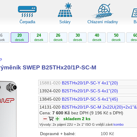
Čerpadla
Soláry
Chlazení mladiny
B
16
20
24
26
30
40
50
6
sek
desek
desek
desek
desek
desek
desek
des
P
výměník SWEP B25THx20/1P-SC-M
15881-020
B25THx20/1P-SC-Y 4x1"(20)
13924-020
B25THx20/1P-SC-S 4x1"(20)
13845-020
B25THx20/1P-SC-S 4x1"(45)
14131-020
B25THx20/1P-SC-M 2x22U(20)+2x1"&
Cena:
7 600 Kč
bez DPH
(9 196 Kč s DPH)
skladem 2 ks
Vývody: 2x pájení 22U + 2x 1" ISO G vnější závit
kombo
Dopravné + balné:
100 Kč