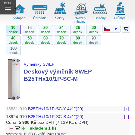
MENU
Vytápění
Čerpadla
Soláry
Chlazení
Bazény
Průmysl
mladiny
10
16
20
24
26
30
▼
desek
desek
desek
desek
desek
desek
40
50
60
70
80
90
desek
desek
desek
desek
desek
desek
100
desek
Výměníky SWEP
Deskový výměník SWEP
B25THx10/1P-SC-M
15881-010
B25THx10/1P-SC-Y 4x1"(20)
[+]
13924-010
B25THx10/1P-SC-S 4x1"(20)
[–]
Cena:
5 900 Kč
bez DPH
(7 139 Kč s DPH)
skladem 1 ks
Vývody: 4x 1" ISO G vnější závit (20 mm)