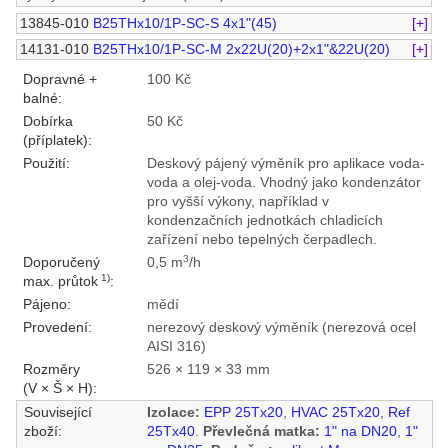
13845-010
B25THx10/1P-SC-S 4x1"(45)
[+]
14131-010
B25THx10/1P-SC-M 2x22U(20)+2x1"&22U(20)
[+]
Dopravné +
100 Kč
balné:
Dobírka
50 Kč
(příplatek):
Použití:
Deskový pájený výměník pro aplikace voda-
voda a olej-voda. Vhodný jako kondenzátor
pro vyšší výkony, například v
kondenzačních jednotkách chladicích
zařízení nebo tepelných čerpadlech.
3
Doporučený
0,5 m
/h
1)
max. průtok
:
Pájeno:
mědí
Provedení:
nerezový deskový výměník (nerezová ocel
AISI 316)
Rozměry
526 × 119 × 33 mm
(V × Š × H):
Související
Izolace:
EPP 25Tx20
,
HVAC 25Tx20
,
Ref
zboží:
25Tx40
.
Převlečná matka:
1" na DN20
,
1"