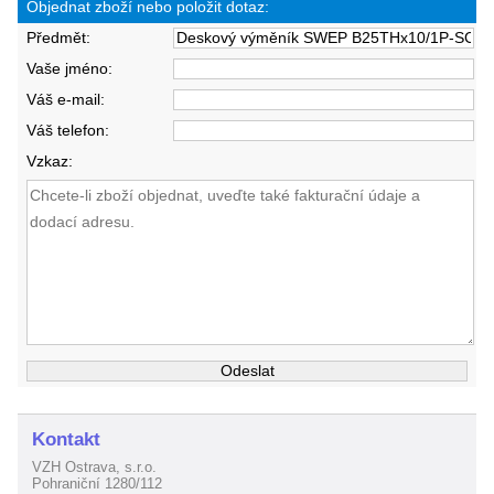
Objednat zboží nebo položit dotaz:
Předmět:
Vaše jméno:
Váš e-mail:
Váš telefon:
Vzkaz:
Kontakt
VZH Ostrava, s.r.o.
Pohraniční 1280/112