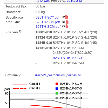
na DN25
.
Podpěra:
velikost M
Testovací tlak:
50 bar
Hmotnost:
5,5 kg
Specifikace
B25TH-SCY.pdf
produktu:
B25TH-SCS.pdf
B25TH-SCM.pdf
2)
Značení
:
15881-010
B25THx10/1P-SC-Y 4x1"(20)
13924-010
B25THx10/1P-SC-S 4x1"(20)
13845-010
B25THx10/1P-SC-S 4x1"(45)
14131-010
B25THx10/1P-SC-M
2x22U(20)+2x1"&22U(20)
-
B25THx10/1P-SC-H
-
B25THx10/1P-NC-M
Poznámky:
Klikněte pro rozbalení poznámek