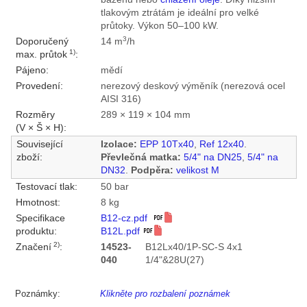
tlakovým ztrátám je ideální pro velké
průtoky. Výkon 50–100 kW.
3
Doporučený
14 m
/h
1)
max. průtok
:
Pájeno:
mědí
Provedení:
nerezový deskový výměník (nerezová ocel
AISI 316)
Rozměry
289 × 119 × 104 mm
(V × Š × H):
Související
Izolace:
EPP 10Tx40
,
Ref 12x40
.
zboží:
Převlečná matka:
5/4" na DN25
,
5/4" na
DN32
.
Podpěra:
velikost M
Testovací tlak:
50 bar
Hmotnost:
8 kg
Specifikace
B12-cz.pdf
produktu:
B12L.pdf
2)
Značení
:
14523-
B12Lx40/1P-SC-S 4x1
040
1/4"&28U(27)
Poznámky:
Klikněte pro rozbalení poznámek