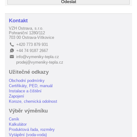
Kontakt
VZH Ostrava, s.r.o.
Pohraniční 1280/112
703 00 Ostrava-Vítkovice
+420 773 879 931
L
+44 74 9187 2667
E
info@vymeniky-tepla.cz
B
prodej@vymeniky-tepla.cz
Užitečné odkazy
Obchodní podmínky
Certifikáty, PED, manuál
Instalace a čištění
Zapojení
Koroze, chemická odolnost
Výběr výměníku
Ceník
Kalkulátor
Produktová řada, rozměry
Vytápění (voda-voda)