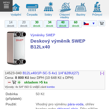
MENU
Vytápění
Čerpadla
Soláry
Chlazení
Bazény
Průmysl
mladiny
14
20
30
34
40
60
▼
desek
desek
desek
desek
desek
desek
Výměníky SWEP
Deskový výměník SWEP
B12Lx40
14523-040
B12Lx40/1P-SC-S 4x1 1/4"&28U(27)
[–]
Cena:
8 800 Kč
bez DPH
(10 648 Kč s DPH)
skladem >5 ks
Vývody: 4x 5/4" ISO G vnější závit
kombo
Dobírka
50 Kč
(příplatek):
Použití:
Vhodný pro výměnu
pára-voda
, ohřev
bazénu nebo
chlazení oleje
. Díky nižším